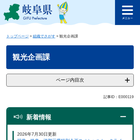
ペ
メ
このページの本文へ
ー
ニ
メ
ジ
ュ
ニ
の
ー
ュ
先
を
ー
頭
飛
トップページ
>
組織でさがす
>
観光企画課
で
ば
本
す
し
文
観光企画課
。
て
本
文
へ
ページ内目次
記事ID：E000119
新着情報
2026年7月30日更新