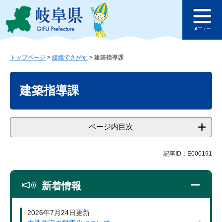
ペ
メ
このページの本文へ
ー
ニ
メ
ジ
ュ
ニ
の
ー
ュ
先
を
ー
頭
飛
トップページ
>
組織でさがす
>
建築指導課
で
ば
本
す
し
文
建築指導課
。
て
本
文
へ
ページ内目次
記事ID：E000191
新着情報
2026年7月24日更新