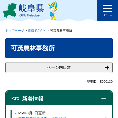
ペ
メ
このページの本文へ
ー
ニ
メ
ジ
ュ
ニ
の
ー
ュ
先
を
ー
頭
飛
トップページ
>
組織でさがす
>
可茂農林事務所
で
ば
本
す
し
文
可茂農林事務所
。
て
本
文
へ
ページ内目次
記事ID：E000130
新着情報
2026年8月5日更新