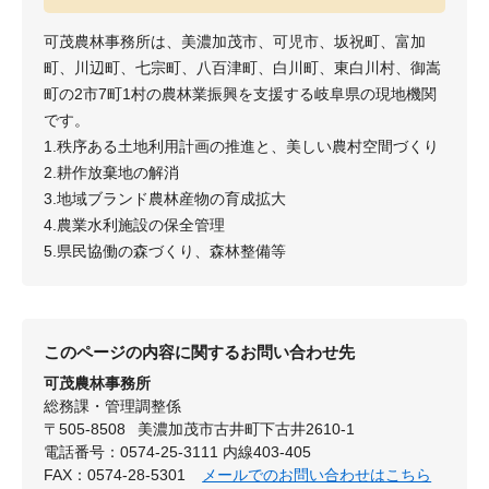
可茂農林事務所は、美濃加茂市、可児市、坂祝町、富加
町、川辺町、七宗町、八百津町、白川町、東白川村、御嵩
町の2市7町1村の農林業振興を支援する岐阜県の現地機関
です。
1.秩序ある土地利用計画の推進と、美しい農村空間づくり
2.耕作放棄地の解消
3.地域ブランド農林産物の育成拡大
4.農業水利施設の保全管理
5.県民協働の森づくり、森林整備等
このページの内容に関するお問い合わせ先
可茂農林事務所
総務課・管理調整係
〒505-8508
美濃加茂市古井町下古井2610-1
電話番号：0574-25-3111 内線403-405
FAX：0574-28-5301
メールでのお問い合わせはこちら