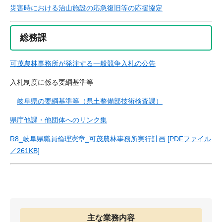
災害時における治山施設の応急復旧等の応援協定
総務課
可茂農林事務所が発注する一般競争入札の公告
入札制度に係る要綱基準等
岐阜県の要綱基準等（県土整備部技術検査課）
県庁他課・他団体へのリンク集
R8_岐阜県職員倫理憲章_可茂農林事務所実行計画 [PDFファイル
／261KB]
主な業務内容