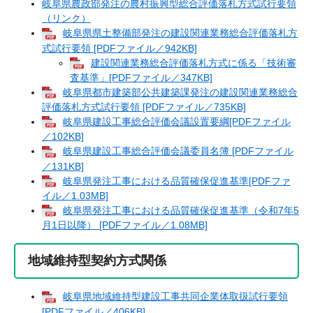
岐阜県農政部発注の農村振興型総合評価落札方式試行要領
（リンク）
岐阜県県土整備部発注の建設関連業務総合評価落札方
式試行要領 [PDFファイル／942KB]
建設関連業務総合評価落札方式に係る「技術審
査基準」[PDFファイル／347KB]
岐阜県都市建築部公共建築課発注の建設関連業務総合
評価落札方式試行要領 [PDFファイル／735KB]
岐阜県建設工事総合評価会議設置要綱[PDFファイル
／102KB]
岐阜県建設工事総合評価会議委員名簿 [PDFファイル
／131KB]
岐阜県発注工事における品質確保促進基準[PDFファ
イル／1.03MB]
岐阜県発注工事における品質確保促進基準（令和7年5
月1日以降） [PDFファイル／1.08MB]
地域維持型契約方式関係
岐阜県地域維持型建設工事共同企業体取扱試行要領
[PDFファイル／406KB]