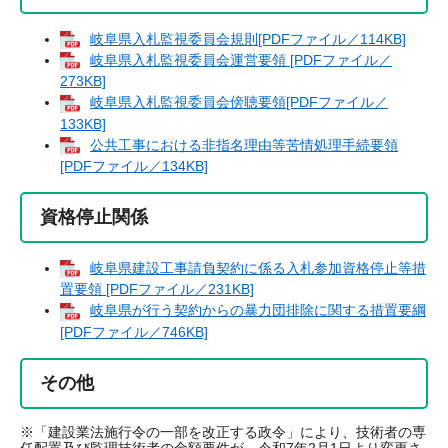
岐阜県入札監視委員会規則[PDFファイル／114KB]
岐阜県入札監視委員会運営要領 [PDFファイル／
273KB]
岐阜県入札監視委員会傍聴要領[PDFファイル／
133KB]
公共工事における非指名理由等苦情処理手続要領
[PDFファイル／134KB]
資格停止関係
岐阜県建設工事請負契約に係る入札参加資格停止等措
置要領 [PDFファイル／231KB]
岐阜県が行う契約からの暴力団排除に関する措置要綱
[PDFファイル／746KB]
その他
※「建設業法施行令の一部を改正する政令」により、技術者の専
任配置及び監理技術者の金額要件が、令和7年2月1日より変更さ