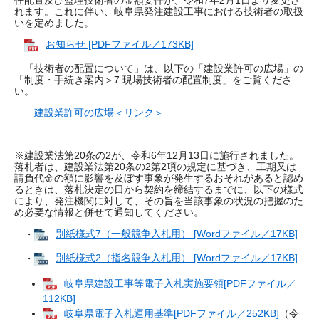
れます。これに伴い、岐阜県発注建設工事における技術者の取扱
いを定めました。
お知らせ [PDFファイル／173KB]
「技術者の配置について」は、以下の「建設業許可の広場」の
「制度・手続き案内＞7.現場技術者の配置制度」をご覧くださ
い。
建設業許可の広場＜リンク＞
※建設業法第20条の2が、令和6年12月13日に施行されました。
落札者は、建設業法第20条の2第2項の規定に基づき、工期又は
請負代金の額に影響を及ぼす事象が発生するおそれがあると認め
るときは、落札決定の日から契約を締結するまでに、以下の様式
により、発注機関に対して、その旨を当該事象の状況の把握のた
め必要な情報と併せて通知してください。
・
別紙様式7（一般競争入札用） [Wordファイル／17KB]
・
別紙様式2（指名競争入札用） [Wordファイル／17KB]
岐阜県建設工事等電子入札実施要領[PDFファイル／
112KB]
岐阜県電子入札運用基準[PDFファイル／252KB]
（令