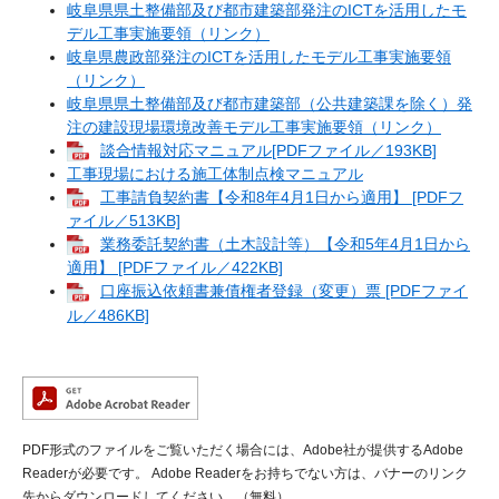
岐阜県県土整備部及び都市建築部発注のICTを活用したモ
デル工事実施要領（リンク）
岐阜県農政部発注のICTを活用したモデル工事実施要領
（リンク）
岐阜県県土整備部及び都市建築部（公共建築課を除く）発
注の建設現場環境改善モデル工事実施要領（リンク）
談合情報対応マニュアル[PDFファイル／193KB]
工事現場における施工体制点検マニュアル
工事請負契約書【令和8年4月1日から適用】 [PDFフ
ァイル／513KB]
業務委託契約書（土木設計等）【令和5年4月1日から
適用】 [PDFファイル／422KB]
口座振込依頼書兼債権者登録（変更）票 [PDFファイ
ル／486KB]
PDF形式のファイルをご覧いただく場合には、Adobe社が提供するAdobe
Readerが必要です。
Adobe Readerをお持ちでない方は、バナーのリンク
先からダウンロードしてください。（無料）