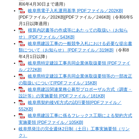
和6年4月30日まで適用）
岐阜県電子入札運用基準 [PDFファイル／202KB]
[PDFファイル／202KB][PDFファイル／246KB]（令和6年5
月1日以降適用）
積算内訳書等の作成等にあたっての取扱い（お知ら
せ） [PDFファイル／543KB]
岐阜県建設工事の一般競争入札における必要な提出書
類について（お知らせ） [PDFファイル／319KB]
（令和8
年4月1日以降）
岐阜県特定建設工事共同企業体取扱要領 [PDFファイ
ル／272KB]
岐阜県特定建設工事共同企業体取扱要領等の一部改正
の取扱いについて[PDFファイル／15KB]
岐阜県建設関連業務公募型プロポーザル方式（調査・
設計等）の実施要領 [PDFファイル／181KB]
岐阜県契約後VE方式の試行要領[PDFファイル／
552KB]
岐阜県建設工事に係るフレックス工期による契約方式
実施要領 [PDFファイル／105KB]
岐阜県発注の完全週休2日制（土日）工事実施要領（リン
ク）