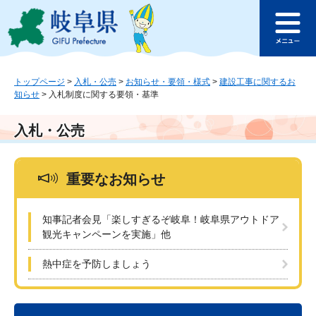
ペ
メ
このページの本文へ
ー
ニ
メ
ジ
ュ
ニ
の
ー
ュ
先
を
ー
頭
飛
トップページ
>
入札・公売
>
お知らせ・要領・様式
>
建設工事に関するお
知らせ
>
入札制度に関する要領・基準
で
ば
す
し
。
て
入札・公売
本
文
へ
重要なお知らせ
知事記者会見「楽しすぎるぞ岐阜！岐阜県アウトドア
観光キャンペーンを実施」他
熱中症を予防しましょう
本