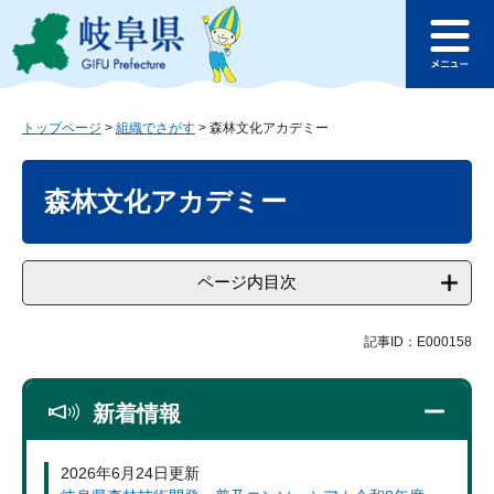
ペ
メ
このページの本文へ
ー
ニ
メ
ジ
ュ
ニ
の
ー
ュ
先
を
ー
頭
飛
トップページ
>
組織でさがす
>
森林文化アカデミー
で
ば
本
す
し
文
森林文化アカデミー
。
て
本
文
へ
ページ内目次
記事ID：E000158
新着情報
2026年6月24日更新