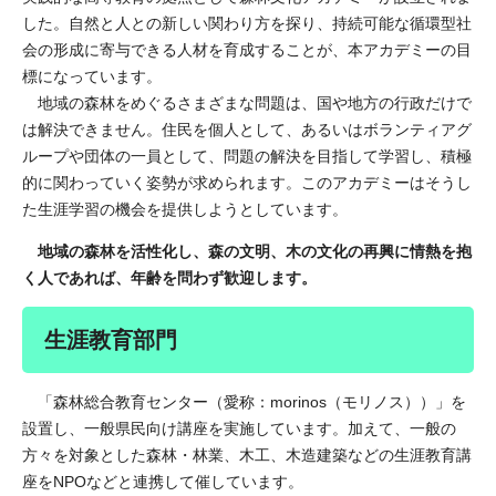
した。自然と人との新しい関わり方を探り、持続可能な循環型社
会の形成に寄与できる人材を育成することが、本アカデミーの目
標になっています。
地域の森林をめぐるさまざまな問題は、国や地方の行政だけで
は解決できません。住民を個人として、あるいはボランティアグ
ループや団体の一員として、問題の解決を目指して学習し、積極
的に関わっていく姿勢が求められます。このアカデミーはそうし
た生涯学習の機会を提供しようとしています。
地域の森林を活性化し、森の文明、木の文化の再興に情熱を抱
く人であれば、年齢を問わず歓迎します。
生涯教育部門
「森林総合教育センター（愛称：morinos（モリノス））」を
設置し、一般県民向け講座を実施しています。加えて、一般の
方々を対象とした森林・林業、木工、木造建築などの生涯教育講
座をNPOなどと連携して催しています。