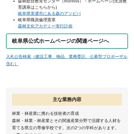
森林総合教育センター（morinos）・ホームページ(生涯教
育講座はこちらから)
岐阜県美濃市にある森のアソビバ​
岐阜県職員倫理憲章
森林文化アカデミー実行計画
岐阜県公式ホームページの関連ページへ
入札公告検索（建設工事、物品、業務委託、公募型プロポーザル
含む）
主な業務内容
林業・林産業に携わる技術者の育成
森林・林業・林産業とその関連産業分野で活躍する人材を
育てる県立の専修学校です。次の2つの学科があります。