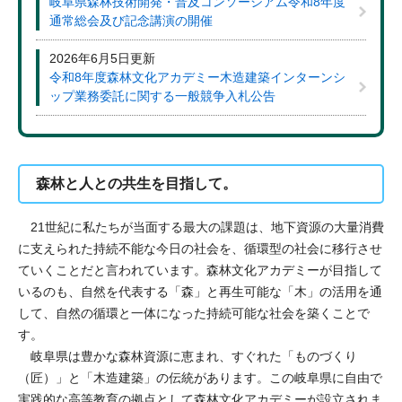
岐阜県森林技術開発・普及コンソーシアム令和8年度
通常総会及び記念講演の開催
2026年6月5日更新
令和8年度森林文化アカデミー木造建築インターンシ
ップ業務委託に関する一般競争入札公告
森林と人との共生を目指して。
21世紀に私たちが当面する最大の課題は、地下資源の大量消費
に支えられた持続不能な今日の社会を、循環型の社会に移行させ
ていくことだと言われています。森林文化アカデミーが目指して
いるのも、自然を代表する「森」と再生可能な「木」の活用を通
して、自然の循環と一体になった持続可能な社会を築くことで
す。
岐阜県は豊かな森林資源に恵まれ、すぐれた「ものづくり
（匠）」と「木造建築」の伝統があります。この岐阜県に自由で
実践的な高等教育の拠点として森林文化アカデミーが設立されま