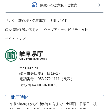
県政へのご意見・ご提案
リンク・著作権・免責事項
利用ガイド
個人情報保護の考え方
ウェブアクセシビリティ方針
サイトマップ
岐阜県庁
GIFU Prefectural Office
〒500-8570
岐阜市薮田南2丁目1番1号
電話番号 058-272-1111（代表）
（法人番号4000020210005）
開庁時間
午前8時30分から午後5時15分まで
（土曜日、日曜日、祝