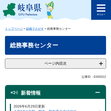
ペ
メ
このページの本文へ
ー
ニ
メ
ジ
ュ
ニ
の
ー
ュ
先
を
ー
頭
飛
トップページ
>
組織でさがす
>
総務事務センター
で
ば
本
す
し
文
総務事務センター
。
て
本
文
へ
ページ内目次
記事ID：E000022
新着情報
2026年6月29日更新