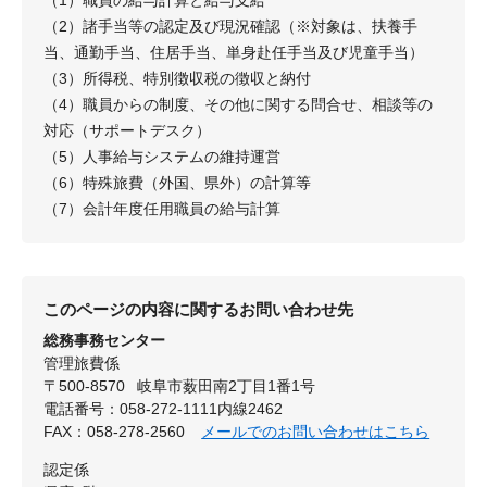
（1）職員の給与計算と給与支給
（2）諸手当等の認定及び現況確認（※対象は、扶養手
当、通勤手当、住居手当、単身赴任手当及び児童手当）
（3）所得税、特別徴収税の徴収と納付
（4）職員からの制度、その他に関する問合せ、相談等の
対応（サポートデスク）
（5）人事給与システムの維持運営
（6）特殊旅費（外国、県外）の計算等
（7）会計年度任用職員の給与計算
このページの内容に関するお問い合わせ先
総務事務センター
管理旅費係
〒500-8570
岐阜市薮田南2丁目1番1号
電話番号：058-272-1111内線2462
FAX：058-278-2560
メールでのお問い合わせはこちら
認定係