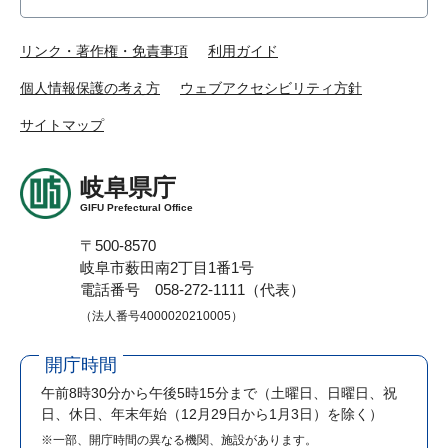
リンク・著作権・免責事項
利用ガイド
個人情報保護の考え方
ウェブアクセシビリティ方針
サイトマップ
岐阜県庁
GIFU Prefectural Office
〒500-8570
岐阜市薮田南2丁目1番1号
電話番号 058-272-1111（代表）
（法人番号4000020210005）
開庁時間
午前8時30分から午後5時15分まで
（土曜日、日曜日、祝
日、休日、年末年始（12月29日から1月3日）を除く）
※一部、開庁時間の異なる機関、施設があります。