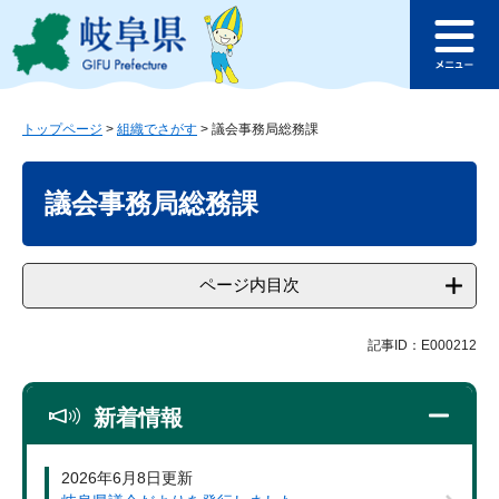
ペ
メ
このページの本文へ
ー
ニ
メ
ジ
ュ
ニ
の
ー
ュ
先
を
ー
頭
飛
トップページ
>
組織でさがす
>
議会事務局総務課
で
ば
本
す
し
文
議会事務局総務課
。
て
本
文
へ
ページ内目次
記事ID：E000212
新着情報
2026年6月8日更新