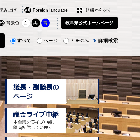
読み上げ
Foreign language
組織から探す
背景色
白
黒
青
岐阜県公式
ホームページ
すべて
ページ
PDFのみ
詳細検索