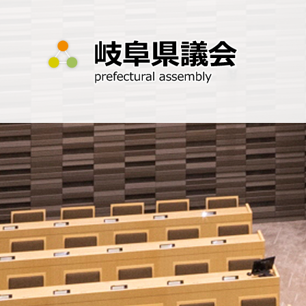
ペ
メ
ー
ニ
ジ
ュ
の
ー
先
を
頭
飛
で
ば
す
し
。
て
本
文
へ