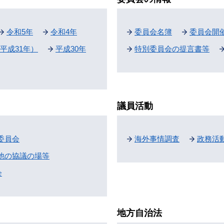
令和5年
令和4年
委員会名簿
委員会開
平成31年）
平成30年
特別委員会の提言書等
議員活動
委員会
海外事情調査
政務活
他の協議の場等
会
地方自治法