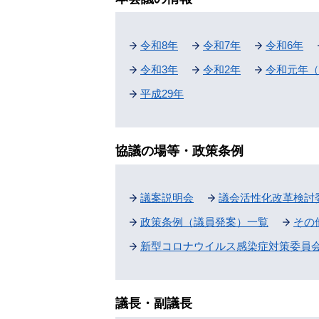
令和8年
令和7年
令和6年
令和3年
令和2年
令和元年（
平成29年
協議の場等・政策条例
議案説明会
議会活性化改革検討
政策条例（議員発案）一覧
その
新型コロナウイルス感染症対策委員
議長・副議長