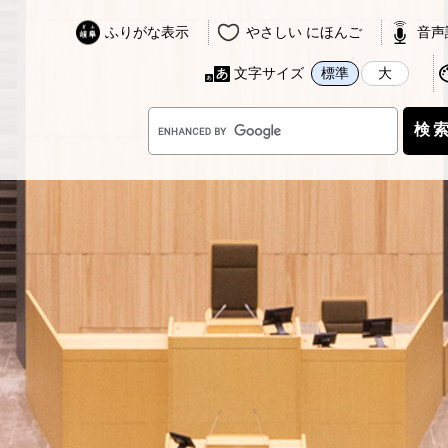
ふりがな表示
やさしい にほんご
音声
文字サイズ
標準
大
G
o
o
g
l
e
カ
ス
タ
ム
検
索