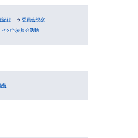
催記録
委員会視察
その他委員会活動
動費