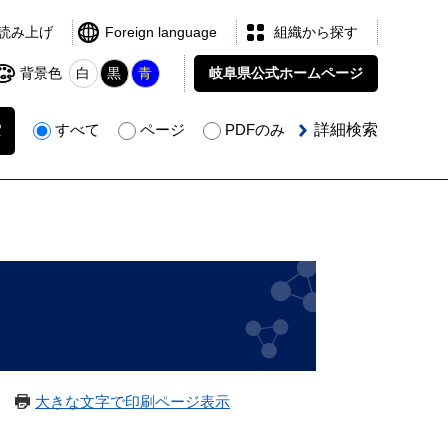
読み上げ
Foreign language
組織から探す
背景色
白
黒
青
岐阜県公式
ホームページ
すべて
ページ
PDFのみ
詳細検索
大きな文字で印刷ページ表示