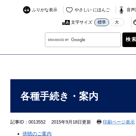
ふりがな表示
やさしい にほんご
音声
文字サイズ
標準
大
G
o
o
g
l
e
カ
本
ス
文
各種手続き・案内
タ
ム
検
索
記事ID：0013552
2015年9月18日更新
印刷ページ表示
傍聴のご案内