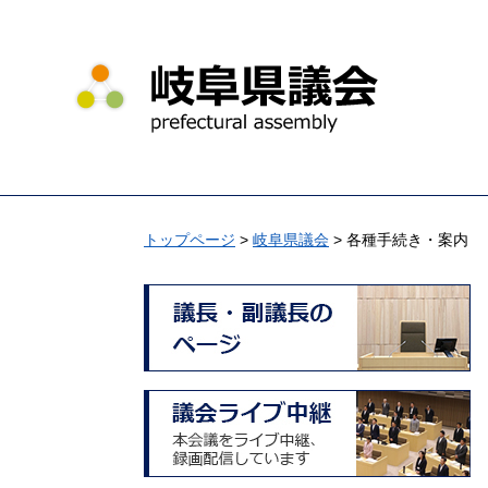
ペ
メ
ー
ニ
ジ
ュ
の
ー
先
を
頭
飛
で
ば
す
し
。
て
トップページ
>
岐阜県議会
>
各種手続き・案内
本
文
へ