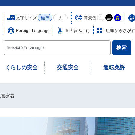
文字サイズ
背景色
標準
大
白
黒
青
Foreign language
音声読み上げ
組織からさが
G
o
o
g
くらしの安全
交通安全
運転免許
l
e
カ
ス
原警察署
タ
ム
検
索