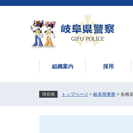
ペ
メ
ー
ニ
ジ
ュ
の
ー
先
を
頭
飛
で
ば
す
し
。
て
本
組織案内
採用
文
へ
トップページ
>
岐阜県警察
>
各務