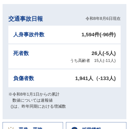
交通事故日報
令和8年8月6日現在
人身事故件数
1,594件(-96
件)
死者数
26人(-5人)
うち高齢者 15
人(-11人)
負傷者数
1,941人（-133
人
)
※令和8年1月1日からの累計
数値については速報値
()は、昨年同期における増減数