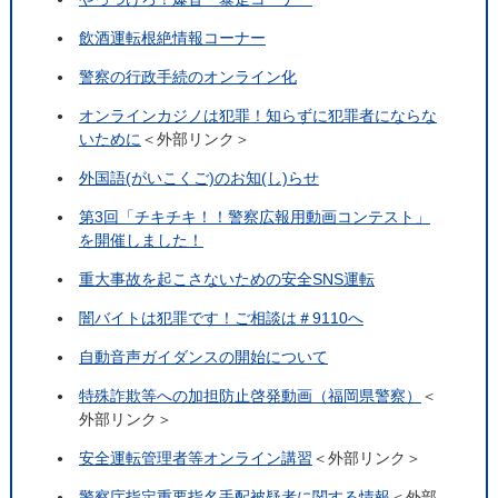
飲酒運転根絶情報コーナー
警察の行政手続のオンライン化
オンラインカジノは犯罪！知らずに犯罪者にならな
いために
＜外部リンク＞
外国語(がいこくご)のお知(し)らせ
第3回「チキチキ！！警察広報用動画コンテスト」
を開催しました！
重大事故を起こさないための安全SNS運転
闇バイトは犯罪です！ご相談は＃9110へ
自動音声ガイダンスの開始について
特殊詐欺等への加担防止啓発動画（福岡県警察）
＜
外部リンク＞
安全運転管理者等オンライン講習
＜外部リンク＞
警察庁指定重要指名手配被疑者に関する情報
＜外部