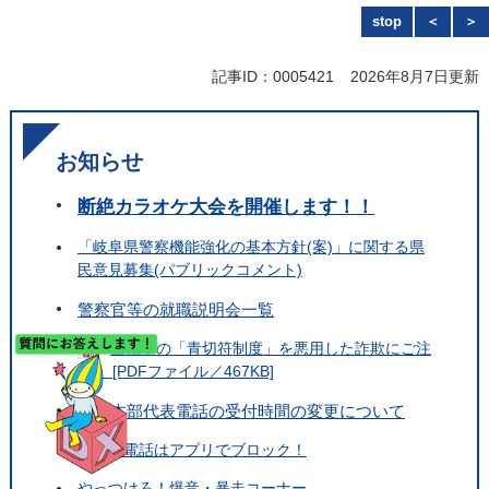
stop
＜
＞
本
岐
記事ID：0005421
2026年8月7日更新
文
阜
お知らせ
県
断絶カラオケ大会を開催します！！
警
「岐阜県警察機能強化の基本方針(案)」に関する県
察
民意見募集(パブリックコメント)
警察官等の就職説明会一覧
自転車の「青切符制度」を悪用した詐欺にご注
意！ [PDFファイル／467KB]
警察本部代表電話の受付時間の変更について
詐欺の電話はアプリでブロック！
やっつけろ！爆音・暴走コーナー