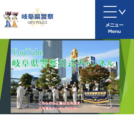
ペ
メ
ー
ニ
ジ
ュ
の
ー
先
を
頭
飛
で
ば
す
し
。
て
本
文
へ