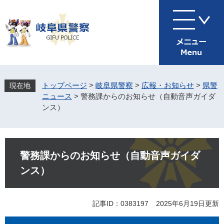
ペ
メ
ー
ニ
ジ
ュ
の
ー
先
を
頭
飛
で
ば
す
し
トップページ
>
岐阜県警察
>
広報・お知らせ
>
県警
。
て
ニュース
>
警務課からのお知らせ（自動音声ガイダ
本
ンス）
文
へ
本
文
警務課からのお知らせ（自動音声ガイダ
ンス）
記事ID：0383197
2025年6月19日更新