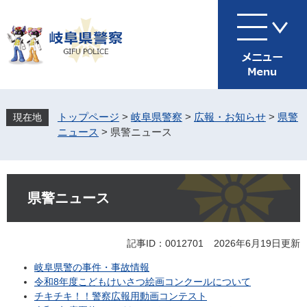
ペ
メ
ー
ニ
ジ
ュ
の
ー
先
を
頭
飛
で
ば
す
し
トップページ
>
岐阜県警察
>
広報・お知らせ
>
県警
。
て
ニュース
>
県警ニュース
本
文
へ
本
文
県警ニュース
記事ID：0012701
2026年6月19日更新
岐阜県警の事件・事故情報
令和8年度こどもけいさつ絵画コンクールについて
チキチキ！！警察広報用動画コンテスト