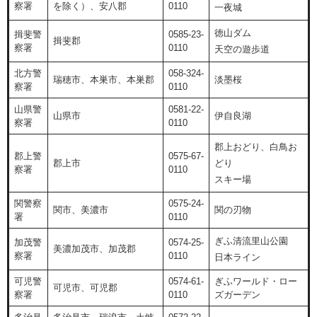
察署
を除く）、安八郡
0110
一夜城
徳山ダム
揖斐警
0585-23-
揖斐郡
察署
0110
天空の遊歩道
北方警
058-324-
瑞穂市、本巣市、本巣郡
淡墨桜
察署
0110
山県警
0581-22-
山県市
伊自良湖
察署
0110
郡上おどり、白鳥お
郡上警
0575-67-
郡上市
どり
察署
0110
スキー場
関警察
0575-24-
関市、美濃市
関の刃物
署
0110
ぎふ清流里山公園
加茂警
0574-25-
美濃加茂市、加茂郡
察署
0110
日本ライン
可児警
0574-61-
ぎふワールド・ロー
可児市、可児郡
察署
0110
ズガーデン