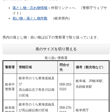
落とし物・忘れ物情報
＜外部リンク＞
へ （警察庁ウェブサ
イト）
拾い物・落とし物件数
（岐阜県内）
県内の落とし物・拾い物は以下の警察署で取り扱っています。
表のサイズを切り替える
取り扱い警察署
問合せ
警察署
管轄区域
備考（観光地など）
先
岐阜市のうち東海道線及
岐阜城、JR岐阜駅、
び
岐阜中
058-263-
名鉄岐阜駅
警察署
0110
高山線以北で長良川以南
の区域
岐阜市のうち東海道線及
岐阜南
058-276-
び高山線以南の区域
岐阜県庁