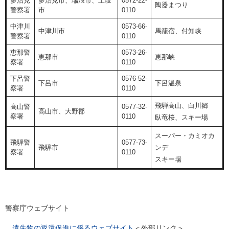
多治見
多治見市、瑞浪市、土岐
0572-22-
陶器まつり
警察署
市
0110
中津川
0573-66-
中津川市
馬籠宿、付知峡
警察署
0110
恵那警
0573-26-
恵那市
恵那峡
察署
0110
下呂警
0576-52-
下呂市
下呂温泉
察署
0110
飛騨高山、白川郷
高山警
0577-32-
高山市、大野郡
察署
0110
臥竜桜、スキー場
スーパー・カミオカ
飛騨警
0577-73-
飛騨市
ンデ
察署
0110
スキー場
警察庁ウェブサイト
遺失物の返還促進に係るウェブサイト
＜外部リンク＞