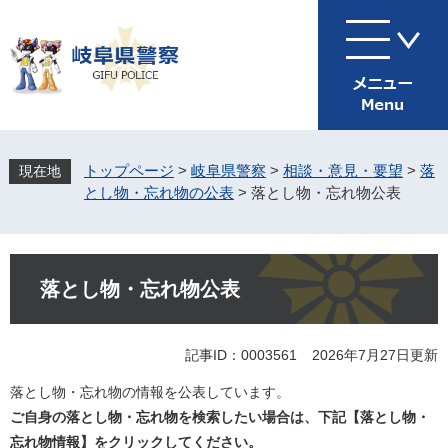
ペ
メ
ー
ニ
ジ
ュ
の
ー
先
を
頭
飛
で
ば
す
し
トップページ
>
岐阜県警察
>
相談・意見・要望
>
落
。
て
とし物・忘れ物の公表
>
落とし物・忘れ物公表
本
文
へ
本
文
落とし物・忘れ物公表
記事ID：0003561
2026年7月27日更新
落とし物・忘れ物の情報を公表しています。
ご自身の落とし物・忘れ物を検索したい場合は、下記【落とし物・
忘れ物情報】をクリックしてください。