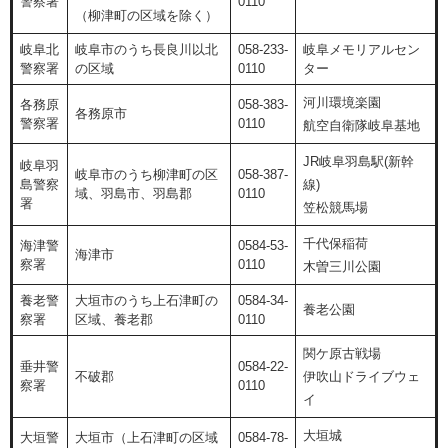
警察署
0110
（柳津町の区域を除く）
岐阜北
岐阜市のうち長良川以北
058-233-
岐阜メモリアルセン
警察署
の区域
0110
ター
河川環境楽園
各務原
058-383-
各務原市
警察署
0110
航空自衛隊岐阜基地
JR岐阜羽島駅(新幹
岐阜羽
岐阜市のうち柳津町の区
058-387-
島警察
線)
域、羽島市、羽島郡
0110
署
笠松競馬場
千代保稲荷
海津警
0584-53-
海津市
察署
0110
木曽三川公園
養老警
大垣市のうち上石津町の
0584-34-
養老公園
察署
区域、養老郡
0110
関ケ原古戦場
垂井警
0584-22-
不破郡
伊吹山ドライブウェ
察署
0110
イ
大垣城
大垣警
大垣市（上石津町の区域
0584-78-