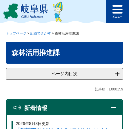
ペ
メ
このページの本文へ
ー
ニ
メ
ジ
ュ
ニ
の
ー
ュ
先
を
ー
頭
飛
トップページ
>
組織でさがす
>
森林活用推進課
で
ば
本
す
し
文
森林活用推進課
。
て
本
文
へ
ページ内目次
記事ID：E000159
新着情報
2026年8月3日更新