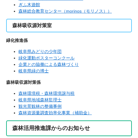
ぎふ木遊館
森林総合教育センター（morinos（モリノス））
森林吸収源対策室
緑化推進係
岐阜県みどりの少年団
緑化運動ポスターコンクール
企業との協働による森林づくり
岐阜県緑の博士
森林吸収源対策係
森林環境税・森林環境譲与税
岐阜県地域森林監理士
観光景観林の整備事例
森林資源量調査効率化事業（補助金）
森林活用推進課からのお知らせ