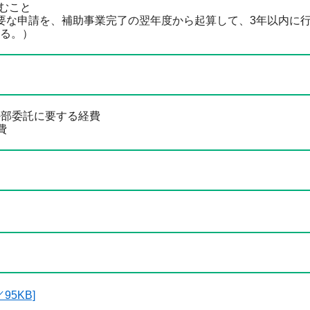
むこと
要な申請を、補助事業完了の翌年度から起算して、3年以内に
る。）
外部委託に要する経費
費
5KB]