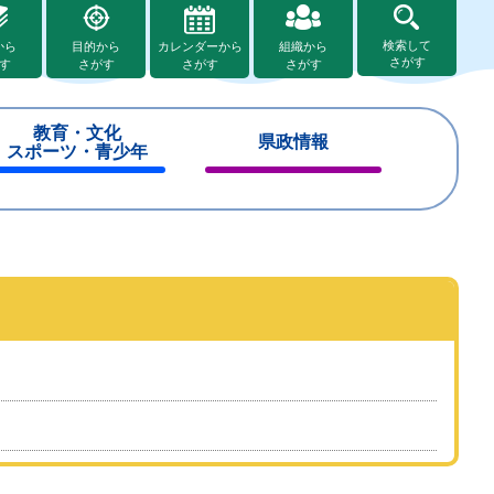
検索して
から
目的から
カレンダーから
組織から
さがす
す
さがす
さがす
さがす
教育・文化
県政情報
スポーツ・青少年
閉
閉
じ
じ
る
る