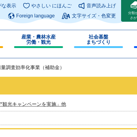
このページの本文へ
がな表示
やさしい にほんご
音声読み上げ
分類
Foreign language
文字サイズ・色変更
さが
産業・農林水産
社会基盤
労働・観光
まちづくり
閉
閉
じ
じ
る
る
源量調査効率化事業（補助金）
ア観光キャンペーンを実施」他