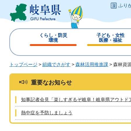
ペ
メ
ふり
ー
ニ
ジ
ュ
の
ー
先
を
くらし・防災
子ども・女性
頭
飛
環境
医療・福祉
で
ば
閉
閉
す
し
じ
じ
。
て
る
る
トップページ
>
組織でさがす
>
森林活用推進課
>
森林資
本
文
へ
重要なお知らせ
知事記者会見「楽しすぎるぞ岐阜！岐阜県アウトド
熱中症を予防しましょう