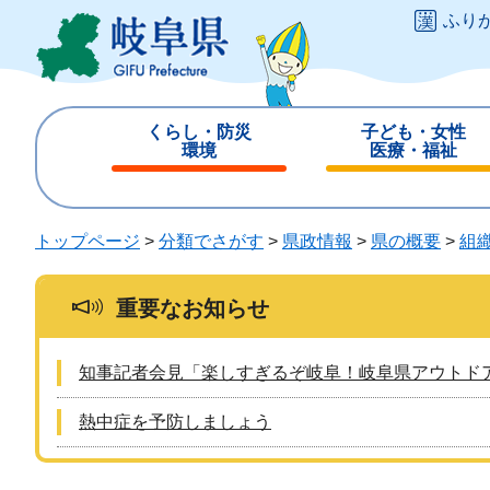
ペ
メ
ふり
ー
ニ
ジ
ュ
の
ー
先
を
くらし・防災
子ども・女性
頭
飛
環境
医療・福祉
で
ば
閉
閉
す
し
じ
じ
。
て
る
る
トップページ
>
分類でさがす
>
県政情報
>
県の概要
>
組
本
文
へ
重要なお知らせ
知事記者会見「楽しすぎるぞ岐阜！岐阜県アウトド
熱中症を予防しましょう