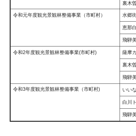
裏木
令和元年度観光景観林整備事業（市町村）
水郷街
恵那
飛騨
令和2年度観光景観林整備事業(市町村)
薩摩
裏木
飛騨
令和3年度観光景観林整備事業（市町村)
いい
白川
飛騨