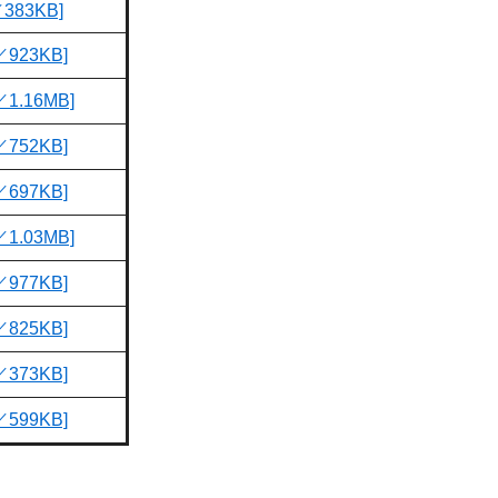
83KB]
923KB]
.16MB]
752KB]
697KB]
.03MB]
977KB]
825KB]
373KB]
599KB]