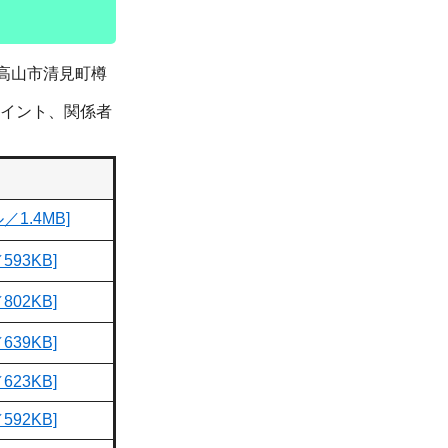
高山市清見町樽
イント、関係者
1.4MB]
93KB]
02KB]
39KB]
23KB]
92KB]