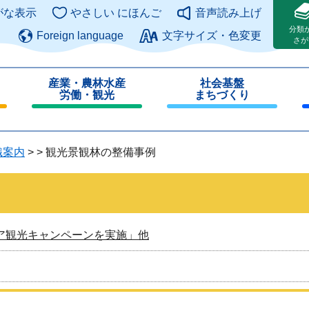
このページの本文へ
がな表示
やさしい にほんご
音声読み上げ
分類
Foreign language
文字サイズ・色変更
さが
産業・農林水産
社会基盤
労働・観光
まちづくり
閉
閉
じ
じ
る
る
織案内
>
>
観光景観林の整備事例
ア観光キャンペーンを実施」他