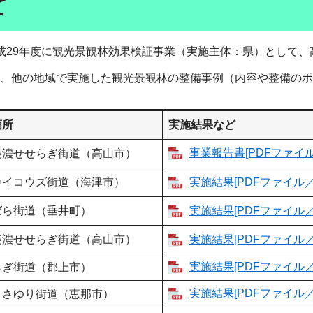
て
29年度に観光景観林効果検証事業（実施主体：県）として、
、他の地域で実施した観光景観林の整備事例（内容や整備のポ
箇所
実施結果など
事業報告書[PDFファイル／
美濃せせらぎ街道（高山市）
カイコウズ街道（海津市）
実施結果[PDFファイル／5
ばら街道（垂井町）
実施結果[PDFファイル／8
美濃せせらぎ街道（高山市）
実施結果[PDFファイル／6
実施結果[PDFファイル／6
らぎ街道（郡上市）
実施結果[PDFファイル／5
ささゆり街道（恵那市）