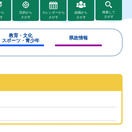
検索して
から
目的から
カレンダーから
組織から
さがす
す
さがす
さがす
さがす
教育・文化
県政情報
スポーツ・青少年
閉
閉
じ
じ
る
る