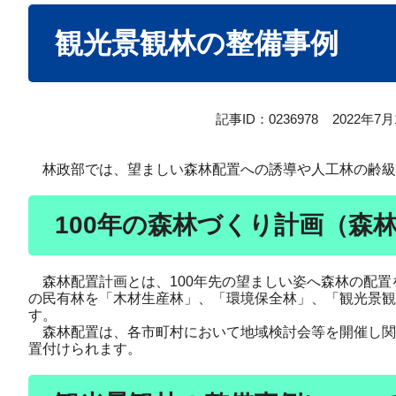
本
観光景観林の整備事例
文
記事ID：0236978
2022年7
林政部では、望ましい森林配置への誘導や人工林の齢級構
100年の森林づくり計画（森
森林配置計画とは、100年先の望ましい姿へ森林の配置
の民有林を「木材生産林」、「環境保全林」、「観光景観
す。
森林配置は、各市町村において地域検討会等を開催し関
置付けられます。