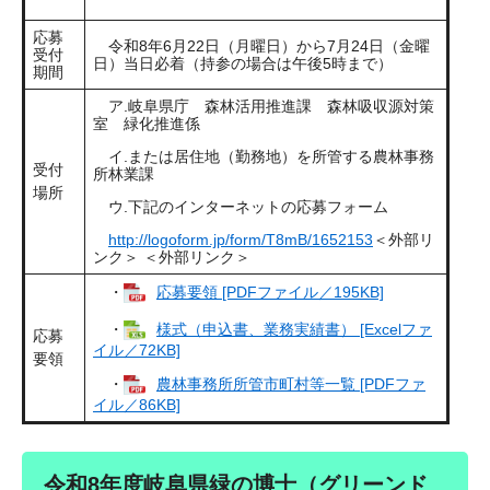
応募
令和8年6月22日（月曜日）から7月24日（金曜
受付
日）当日必着（持参の場合は午後5時まで）
期間
ア.岐阜県庁 森林活用推進課 森林吸収源対策
室 緑化推進係
イ.または居住地（勤務地）を所管する農林事務
受付
所林業課
場所
ウ.下記のインターネットの応募フォーム
http://logoform.jp/form/T8mB/1652153
＜外部リ
ンク＞
＜外部リンク＞
・
応募要領 [PDFファイル／195KB]
・
様式（申込書、業務実績書） [Excelファ
応募
イル／72KB]
要領
・
農林事務所所管市町村等一覧 [PDFファ
イル／86KB]
令和8年度岐阜県緑の博士（グリーンド