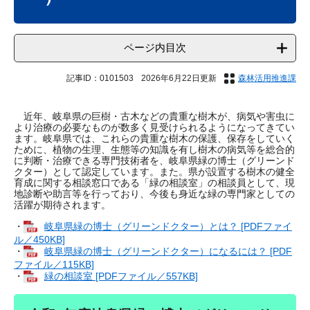
ページ内目次
記事ID：0101503
2026年6月22日更新
森林活用推進課
近年、岐阜県の巨樹・古木などの貴重な樹木が、病気や害虫に
より治療の必要なものが数多く見受けられるようになってきてい
ます。岐阜県では、これらの貴重な樹木の保護、保存をしていく
ために、植物の生理、生態等の知識を有し樹木の病気等を総合的
に判断・治療できる専門技術者を、岐阜県緑の博士（グリーンド
クター）として認定しています。また。県が設置する樹木の健全
育成に関する相談窓口である「緑の相談室」の相談員として、現
地診断や助言等を行っており、今後も身近な緑の専門家としての
活躍が期待されます。
・
岐阜県緑の博士（グリーンドクター）とは？ [PDFファイ
ル／450KB]
・
岐阜県緑の博士（グリーンドクター）になるには？ [PDF
ファイル／115KB]
・
緑の相談室 [PDFファイル／557KB]