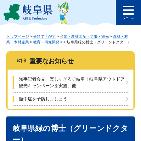
ペ
メ
このページの本文へ
ー
ニ
メ
ジ
ュ
ニ
の
ー
ュ
先
を
ー
頭
飛
トップページ
>
分類でさがす
>
産業・農林水産・労働・観光
>
森林・林
業・木材産業
>
教育・研究開発
>
>
岐阜県緑の博士（グリーンドクター）
で
ば
す
し
。
て
重要なお知らせ
本
文
へ
知事記者会見「楽しすぎるぞ岐阜！岐阜県アウトドア
観光キャンペーンを実施」他
熱中症を予防しましょう
本
文
岐阜県緑の博士（グリーンドクタ
ー）