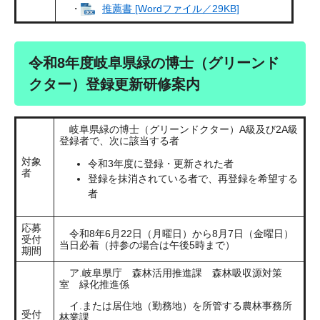
・
推薦書 [Wordファイル／29KB]
令和8年度岐阜県緑の博士（グリーンド
クター）登録更新研修案内
岐阜県緑の博士（グリーンドクター）A級及び2A級
登録者で、次に該当する者
対象
令和3年度に登録・更新された者
者
登録を抹消されている者で、再登録を希望する
者
応募
令和8年6月22日（月曜日）から8月7日（金曜日）
受付
当日必着（持参の場合は午後5時まで）
期間
ア.岐阜県庁 森林活用推進課 森林吸収源対策
室 緑化推進係
イ.または居住地（勤務地）を所管する農林事務所
受付
林業課