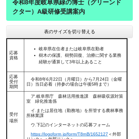
令和8年度岐阜県緑の博士（グリーンド
クター）A級研修受講案内
表のサイズを切り替える
岐阜県在住者または岐阜県在勤者
応募
樹木の保護、樹勢回復、治療に関する業務
資格
経験が通算して3年以上あること
応募
令和8年6月22日（月曜日）から7月24日（金曜
受付
日）当日必着（持参の場合は午後5時まで）
期間
ア.岐阜県庁 森林活用推進課 森林吸収源対策
室 緑化推進係
イ.または居住地（勤務地）を所管する農林事務
受付
所林業課
場所
ウ.下記のインターネットの応募フォーム
https://logoform.jp/form/T8mB/1652127
＜外部