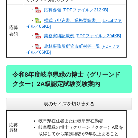
リンク＞
＜外部リンク＞
・
応募要領 [PDFファイル／212KB]
・
様式（申込書、業務実績書） [Excelファ
イル／85KB]
応募
要領
・
業務実績記載例 [PDFファイル／294KB]
・
農林事務所所管市町村等一覧 [PDFファ
イル／86KB]
令和8年度岐阜県緑の博士（グリーンド
クター）2A級認定試験受験案内
表のサイズを切り替える
岐阜県在住者または岐阜県在勤者
応募
岐阜県緑の博士（グリーンドクター）A級を
資格
取得してから業務経験が3年以上あること