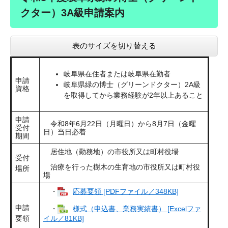
クター）3A級申請案内
表のサイズを切り替える
岐阜県在住者または岐阜県在勤者
申請
岐阜県緑の博士（グリーンドクター）2A級
資格
を取得してから業務経験が2年以上あること
申請
令和8年6月22日（月曜日）から8月7日（金曜
受付
日）当日必着
期間
居住地（勤務地）の市役所又は町村役場
受付
治療を行った樹木の生育地の市役所又は町村役
場所
場
・
応募要領 [PDFファイル／348KB]
申請
・
様式（申込書、業務実績書） [Excelファ
要領
イル／81KB]