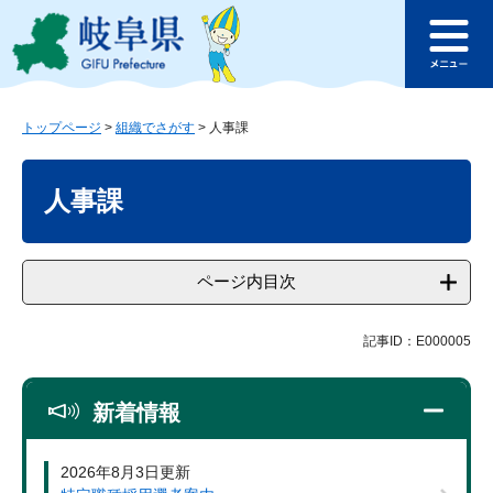
ペ
メ
このページの本文へ
ー
ニ
メ
ジ
ュ
ニ
の
ー
ュ
先
を
ー
頭
飛
トップページ
>
組織でさがす
>
人事課
で
ば
本
す
し
文
人事課
。
て
本
文
へ
ページ内目次
記事ID：E000005
新着情報
2026年8月3日更新