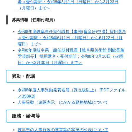
考＜受付期間：令和8年3月1日（日曜日）から3月23日
（月曜日）まで＞
募集情報（任期付職員）
令和8年度岐阜県任期付職員【事務(畜産研)中濃】採用選考
＜受付期間：令和8年6月1日（月曜日）から6月22日（月
曜日）まで＞
令和8年度岐阜県一般任期付職員【岐阜県美術館 副館長兼
学芸部長】 採用選考＜受付期間：令和8年3月10日（火曜
日）から3月30日（月曜日）まで＞
異動・配属
令和8年度人事異動発表名簿（課長級以上） [PDFファイル
／398KB]
人事異動（遠隔内示）にかかる勤務地域について
服務・給与等
岐阜県の人事行政の運営等の状況の公表について