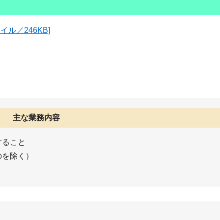
ル／246KB]
主な業務内容
すること
のを除く）