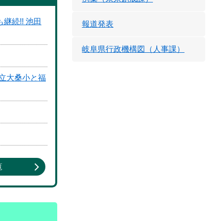
続!! 池田
報道発表
岐阜県行政機構図（人事課）
市立大桑小と福
覧