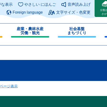
このページの本文へ
がな表示
やさしい にほんご
音声読み上げ
分類
Foreign language
文字サイズ・色変更
さが
産業・農林水産
社会基盤
労働・観光
まちづくり
閉
閉
じ
じ
る
る
ページ表示