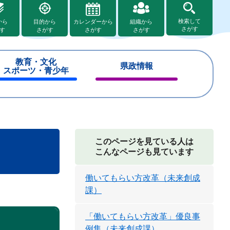
検索して
から
目的から
カレンダーから
組織から
さがす
す
さがす
さがす
さがす
教育・文化
県政情報
スポーツ・青少年
閉
閉
じ
じ
る
る
このページを見ている人は
こんなページも見ています
働いてもらい方改革（未来創成
課）
「働いてもらい方改革」優良事
例集（未来創成課）