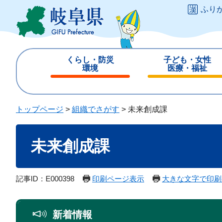
ペ
メ
ふり
ー
ニ
ジ
ュ
の
ー
先
を
くらし・防災
子ども・女性
頭
飛
環境
医療・福祉
で
ば
閉
閉
す
し
じ
じ
。
て
る
る
トップページ
>
組織でさがす
>
未来創成課
本
文
本
へ
未来創成課
文
記事ID：E000398
印刷ページ表示
大きな文字で印刷
新着情報