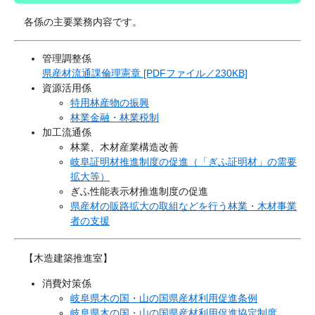
各係の主要業務内容です。
管理調整係
県産材流通課倫理憲章 [PDFファイル／230KB]
資源活用係
特用林産物の振興
林業金融・林業税制
加工流通係
林業、木材産業構造改善
岐阜証明材推進制度の促進（「ぎふ証明材」の需要
拡大等）
ぎふ性能表示材推進制度の促進
県産材の販路拡大の取組などを行う林業・木材事業
者の支援
【木造建築推進室】
消費対策係
岐阜県木の国・山の国県産材利用促進条例
岐阜県木の国・山の国県産材利用促進協定制度