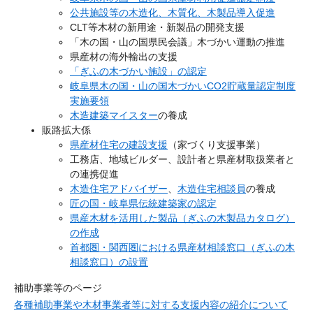
公共施設等の木造化、木質化、木製品導入促進
CLT等木材の新用途・新製品の開発支援
「木の国・山の国県民会議」木づかい運動の推進
県産材の海外輸出の支援
「ぎふの木づかい施設」の認定
岐阜県木の国・山の国木づかいCO2貯蔵量認定制度
実施要領
木造建築マイスター
の養成​
販路拡大係
県産材住宅の建設支援
（家づくり支援事業）
工務店、地域ビルダー、設計者と県産材取扱業者と
の連携促進
木造住宅アドバイザー
、
木造住宅相談員
の養成
匠の国・岐阜県伝統建築家の認定
県産木材を活用した製品（ぎふの木製品カタログ）
の作成
首都圏・関西圏における県産材相談窓口（ぎふの木
相談窓口）の設置
補助事業等のページ
各種補助事業や木材事業者等に対する支援内容の紹介について