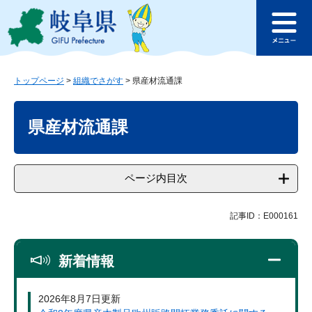
ペ
メ
このページの本文へ
ー
ニ
メ
ジ
ュ
ニ
の
ー
ュ
先
を
ー
頭
飛
トップページ
>
組織でさがす
>
県産材流通課
で
ば
本
す
し
文
県産材流通課
。
て
本
文
へ
ページ内目次
記事ID：E000161
新着情報
2026年8月7日更新