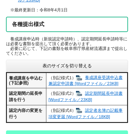
※最終更新日：令和8年4月1日
各種提出様式
養成講座申込時（新規認定申請時）、認定期間延長申請時等に
は必要な書類を提出して頂く必要があります。
必要に応じて、下記の書類を岐阜県庁県産材流通課まで提出し
てください。
表のサイズを切り替える
（別記様式1）
養成講座受講申込書
養成講座を申込む
(下記参照)
兼認定申請書 [Wordファイル／23KB]
認定期間の延長申
（別記様式2）
認定期間延長申請書
請を行う
[Wordファイル／23KB]
認定内容の変更を
（別記様式4）
認定者名簿の記載事
行う
項変更届 [Wordファイル／18KB]