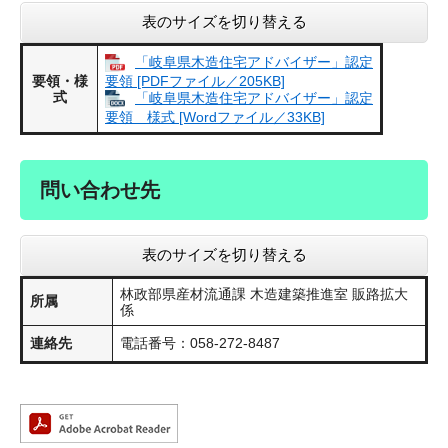
表のサイズを切り替える
「岐阜県木造住宅アドバイザー」認定
要領・様
要領 [PDFファイル／205KB]
式
「岐阜県木造住宅アドバイザー」認定
要領＿様式 [Wordファイル／33KB]
問い合わせ先
表のサイズを切り替える
林政部県産材流通課 木造建築推進室 販路拡大
所属
係
連絡先
電話番号：058-272-8487