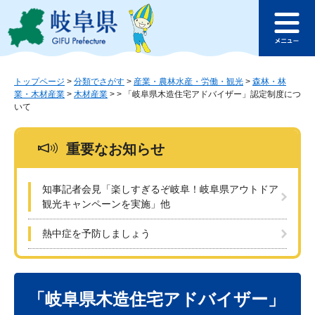
ペ
メ
このページの本文へ
ー
ニ
メ
ジ
ュ
ニ
の
ー
ュ
先
を
ー
頭
飛
トップページ
>
分類でさがす
>
産業・農林水産・労働・観光
>
森林・林
業・木材産業
>
木材産業
>
>
「岐阜県木造住宅アドバイザー」認定制度につ
で
ば
いて
す
し
。
て
本
重要なお知らせ
文
へ
知事記者会見「楽しすぎるぞ岐阜！岐阜県アウトドア
観光キャンペーンを実施」他
熱中症を予防しましょう
本
文
「岐阜県木造住宅アドバイザー」