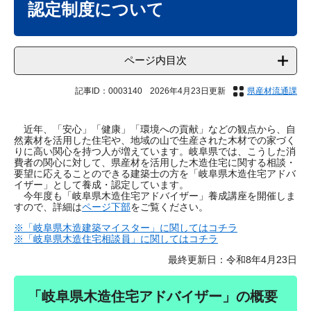
認定制度について
ページ内目次
記事ID：0003140
2026年4月23日更新
県産材流通課
近年、「安心」「健康」「環境への貢献」などの観点から、自
然素材を活用した住宅や、地域の山で生産された木材での家づく
りに高い関心を持つ人が増えています。岐阜県では、こうした消
費者の関心に対して、県産材を活用した木造住宅に関する相談・
要望に応えることのできる建築士の方を「岐阜県木造住宅アドバ
イザー」として養成・認定しています。
今年度も「岐阜県木造住宅アドバイザー」養成講座を開催しま
すので、詳細は
ページ下部
をご覧ください。
※「岐阜県木造建築マイスター」に関してはコチラ
※「岐阜県木造住宅相談員」に関してはコチラ
最終更新日：令和8年4月23日
「岐阜県木造住宅アドバイザー」の概要