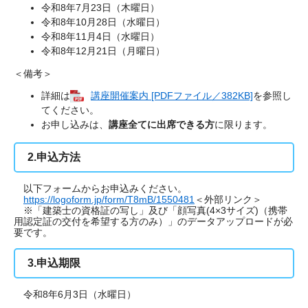
令和8年7月23日（木曜日）
令和8年10月28日（水曜日）
令和8年11月4日（水曜日）
令和8年12月21日（月曜日）
＜備考＞
詳細は
講座開催案内 [PDFファイル／382KB]
を参照し
てください。
お申し込みは、
講座全てに出席できる方
に限ります。
2.申込方法
以下フォームからお申込みください。
https://logoform.jp/form/T8mB/1550481
＜外部リンク＞
※「建築士の資格証の写し」及び「顔写真(4×3サイズ)（携帯
用認定証の交付を希望する方のみ）」のデータアップロードが必
要です。
3.申込期限
令和8年6月3日（水曜日）