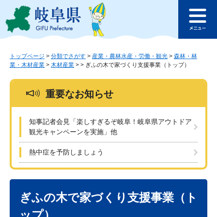
ペ
メ
このページの本文へ
ー
ニ
メ
ジ
ュ
ニ
の
ー
ュ
先
を
ー
頭
飛
トップページ
>
分類でさがす
>
産業・農林水産・労働・観光
>
森林・林
業・木材産業
>
木材産業
>
>
ぎふの木で家づくり支援事業（トップ）
で
ば
す
し
。
て
重要なお知らせ
本
文
へ
知事記者会見「楽しすぎるぞ岐阜！岐阜県アウトドア
観光キャンペーンを実施」他
熱中症を予防しましょう
本
文
ぎふの木で家づくり支援事業（ト
ップ）