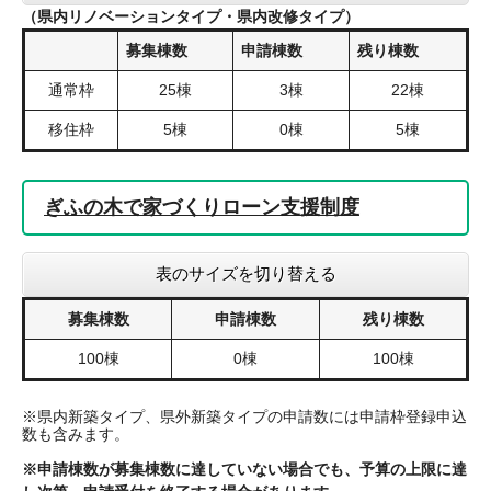
（県内リノベーションタイプ・県内改修タイプ）
募集棟数
申請棟数
残り棟数
通常枠
25棟
3棟
22棟
移住枠
5棟
0棟
5棟
ぎふの木で家づくりローン支援制度
表のサイズを切り替える
募集棟数
申請棟数
残り棟数
100棟
0棟
100棟
※県内新築タイプ、県外新築タイプの申請数には申請枠登録申込
数も含みます。
※申請棟数が募集棟数に達していない場合でも、予算の上限に達