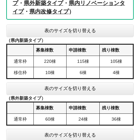
プ
・
県外新築タイプ
・
県内リノベーションタ
イプ
・
県内改修タイプ
）
表のサイズを切り替える
（県内新築タイプ）
募集棟数
申請棟数
残り棟数
通常枠
220棟
115棟
105棟
移住枠
10棟
6棟
4棟
表のサイズを切り替える
（県外新築タイプ）
募集棟数
申請棟数
残り棟数
通常枠
60棟
24棟
36棟
表のサイズを切り替える