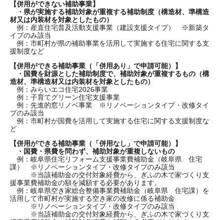
【併用ができない補助事業】
・県が実施する補助対象が重複する補助制度（構造材、準構造
材又は内装材を対象としたもの）
例：産直住宅普及活動支援事業（建設支援タイプ） ※新築タ
イプのみ該当
例：市町村が県の補助事業を活用して実施する住宅に関する支
援制度など
【併用ができる補助事業（「併用あり」で申請可能）】
・国費を財源とした補助制度で、補助対象が重複するもの（構
造材、準構造材又は内装材を対象としたもの）
例：みらいエコ住宅2026事業
例：子育てグリーン住宅支援事業
例：先進的窓リノベ事業 ※リノベーションタイプ・改修タイ
プのみ該当
例：市町村が国費を活用して実施する住宅に関する支援制度な
ど
【併用ができる補助事業（「併用なし」で申請可能）】
・国費・県費を問わず、補助対象が重複しないもの
例​：岐阜県住宅リフォーム支援事業費補助金（岐阜県 住宅
課） ※リノベーションタイプ・改修タイプのみ該当
※当該補助金の交付対象経費から、ぎふの木で家づくり支
援事業費補助金の額を減額する必要があります。
例：岐阜県空き家総合整備事業費補助金（岐阜県 住宅課）を
活用して市町村が実施する空き家の改修に係る補助金
※リノベーションタイプ・改修タイプのみ該当
※当該補助金の交付対象経費から、ぎふの木で家づくり支