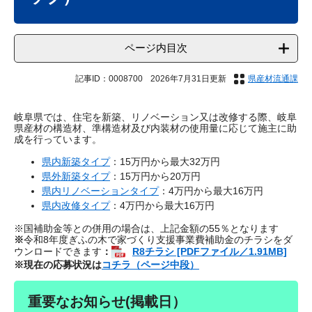
ページ内目次
記事ID：0008700
2026年7月31日更新
県産材流通課
岐阜県では、住宅を新築、リノベーション又は改修する際、岐阜
県産材の構造材、準構造材及び内装材の使用量に応じて施主に助
成を行っています。
県内新築タイプ
：15万円から最大32万円
県外新築タイプ
：15万円から20万円
県内リノベーションタイプ
：4万円から最大16万円
県内改修タイプ
：4万円から最大16万円
※国補助金等との併用の場合は、上記金額の55％となります
※
令和8年度ぎふの木で家づくり支援事業費補助金の​チラシをダ
ウンロードできます
：
R8チラシ [PDFファイル／1.91MB]
※現在の応募状況は
コチラ（ページ中段）
重要なお知らせ(掲載日）