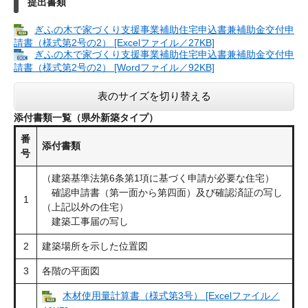
提出書類
ぎふの木で家づくり支援事業補助住宅申込書兼補助金交付申
請書（様式第2号の2） [Excelファイル／27KB]
ぎふの木で家づくり支援事業補助住宅申込書兼補助金交付申
請書（様式第2号の2） [Wordファイル／92KB]
表のサイズを切り替える
添付書類一覧（県外新築タイプ）
番
添付書類
号
（建築基準法第6条第1項に基づく申請が必要な住宅）
確認申請書（第一面から第四面）及び確認済証の写し
1
（上記以外の住宅）
建築工事届の写し
2
建築場所を示した位置図
3
各階の平面図
木材使用量計算書（様式第3号） [Excelファイル／