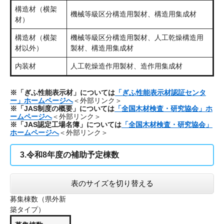
構造材（横架
機械等級区分構造用製材、構造用集成材
材）
構造材（横架
機械等級区分構造用製材、人工乾燥構造用
材以外）
製材、構造用集成材
内装材
人工乾燥造作用製材、造作用集成材
※「ぎふ性能表示材」については
「ぎふ性能表示材認証センタ
ー」ホームページへ
＜外部リンク＞
※「JAS制度の概要」については
「全国木材検査・研究協会」ホ
ームページへ
＜外部リンク＞
※「JAS認定工場名簿」については
「全国木材検査・研究協会」
ホームページへ
＜外部リンク＞
3.令和8年度の補助予定棟数
表のサイズを切り替える
募集棟数（県外新
築タイプ）