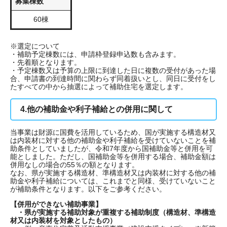
募集棟数
60棟
※選定について
・補助予定棟数には、申請枠登録申込数も含みます。
・先着順となります。
・予定棟数又は予算の上限に到達した日に複数の受付があった場
合、申請書の到達時間に関わらず同着扱いとし、同日に受付をし
たすべての中から抽選によって補助住宅を選定します。
4.他の補助金や利子補給との併用に関して
当事業は財源に国費を活用しているため、国が実施する構造材又
は内装材に対する他の補助金や利子補給を受けていないことを補
助条件としていましたが、令和7年度から国補助金等と併用を可
能としました。ただし、国補助金等を併用する場合、補助金額は
併用なしの場合の55％の額となります。
なお、県が実施する構造材、準構造材又は内装材に対する他の補
助金や利子補給については、これまでと同様、受けていないこと
が補助条件となります。以下をご参考ください。
【併用ができない補助事業】
・県が実施する補助対象が重複する補助制度（構造材、準構造
材又は内装材を対象としたもの）