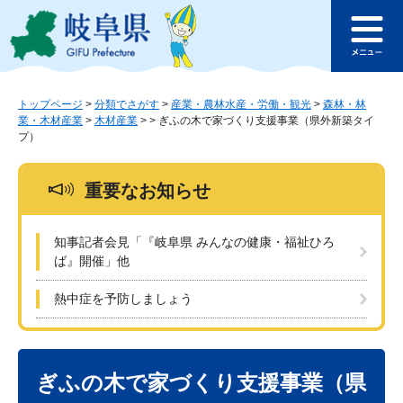
ペ
メ
このページの本文へ
ー
ニ
メ
ジ
ュ
ニ
の
ー
ュ
先
を
ー
頭
飛
トップページ
>
分類でさがす
>
産業・農林水産・労働・観光
>
森林・林
業・木材産業
>
木材産業
>
>
ぎふの木で家づくり支援事業（県外新築タイ
で
ば
プ）
す
し
。
て
本
重要なお知らせ
文
へ
知事記者会見「『岐阜県 みんなの健康・福祉ひろ
ば』開催」他
熱中症を予防しましょう
本
文
ぎふの木で家づくり支援事業（県