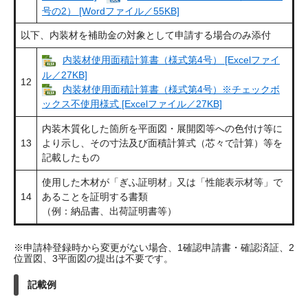
号の2） [Wordファイル／55KB]
以下、内装材を補助金の対象として申請する場合のみ添付
内装材使用面積計算書（様式第4号） [Excelファイ
ル／27KB]
12
内装材使用面積計算書（様式第4号）※チェックボ
ックス不使用様式 [Excelファイル／27KB]
内装木質化した箇所を平面図・展開図等への色付け等に
13
より示し、その寸法及び面積計算式（芯々で計算）等を
記載したもの
使用した木材が「ぎふ証明材」又は「性能表示材等」で
14
あることを証明する書類
（例：納品書、出荷証明書等）
​※申請枠登録時から変更がない場合、1確認申請書・確認済証、2
位置図、3平面図の提出は不要です。
記載例