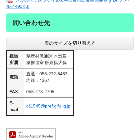
ぎふの木で家づくり支援事業費補助金実施要領 [PDFファイ
ル／493KB]
問い合わせ先
表のサイズを切り替える
担当
県産材流通課 木造建
所属
築推進室 販路拡大係
直通：058-272-8487
電話
内線：4367
FAX
058-278-2705
E-
c11545@pref.gifu.lg.jp
mail