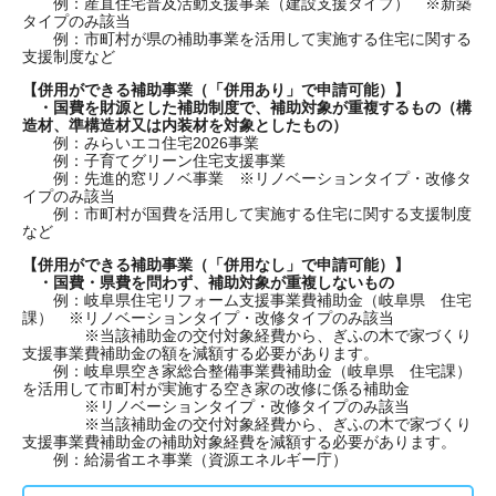
例：産直住宅普及活動支援事業（建設支援タイプ） ※新築
タイプのみ該当
例：市町村が県の補助事業を活用して実施する住宅に関する
支援制度など
【併用ができる補助事業（「併用あり」で申請可能）】
・国費を財源とした補助制度で、補助対象が重複するもの（構
造材、準構造材又は内装材を対象としたもの）
例：みらいエコ住宅2026事業
例：子育てグリーン住宅支援事業
例：先進的窓リノベ事業 ※リノベーションタイプ・改修タ
イプのみ該当
例：市町村が国費を活用して実施する住宅に関する支援制度
など
【併用ができる補助事業（「併用なし」で申請可能）】
・国費・県費を問わず、補助対象が重複しないもの
例​：岐阜県住宅リフォーム支援事業費補助金（岐阜県 住宅
課） ※リノベーションタイプ・改修タイプのみ該当
※当該補助金の交付対象経費から、ぎふの木で家づくり
支援事業費補助金の額を減額する必要があります。
例：岐阜県空き家総合整備事業費補助金（岐阜県 住宅課）
を活用して市町村が実施する空き家の改修に係る補助金
※リノベーションタイプ・改修タイプのみ該当
※当該補助金の交付対象経費から、ぎふの木で家づくり
支援事業費補助金の補助対象経費を減額する必要があります。
例：給湯省エネ事業（資源エネルギー庁）