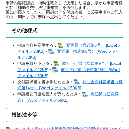
申請内容確認後、補助住宅として決定した場合、県から申請者様
宛に「補助金交付決定通知書」を送付します。
通知が届きましたら、同封の「交付請求書」に必要事項をご記入
の上、期日までに
県庁へ
提出してください。
その他様式
申請内容を変更する：
変更届（様式第8号） [Excelフ
ァイル／23KB]
・
変更届（様式第8号） [Wordファイ
ル／52KB]
申請を取り下げる：
取り下げ書（様式第9号） [Excel
ファイル／22KB]
・
取り下げ書（様式第9号） [Word
ファイル／50KB]
交付請求書を書き損じたとき：
補助金交付請求書（様
式第14号） [Wordファイル／50KB]
申請者と口座名義人が異なるとき：
委任状（任意様
式） [Wordファイル／68KB]
根拠法令等