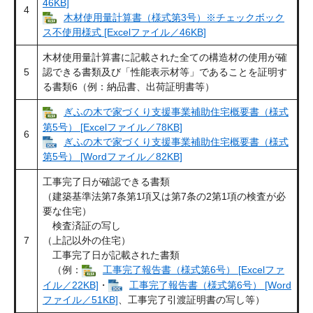
46KB]
4
木材使用量計算書（様式第3号）※チェックボック
ス不使用様式 [Excelファイル／46KB]
木材使用量計算書に記載された全ての構造材の使用が確
5
認できる書類及び「性能表示材等」であることを証明す
る書類6（例：納品書、出荷証明書等）
ぎふの木で家づくり支援事業補助住宅概要書（様式
第5号） [Excelファイル／78KB]
6
ぎふの木で家づくり支援事業補助住宅概要書（様式
第5号） [Wordファイル／82KB]
工事完了日が確認できる書類
（建築基準法第7条第1項又は第7条の2第1項の検査が必
要な住宅）
検査済証の写し
7
（上記以外の住宅）
工事完了日が記載された書類
（例：
工事完了報告書（様式第6号） [Excelファ
イル／22KB]
・
工事完了報告書（様式第6号） [Word
ファイル／51KB]
、工事完了引渡証明書の写し等）