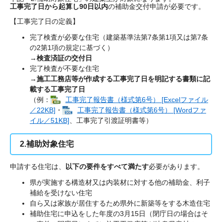
工事完了日から起算し90日以内
の補助金交付申請が必要です。
【工事完了日の定義】
完了検査が必要な住宅（建築基準法第7条第1項又は第7条
の2第1項の規定に基づく）
→
検査済証の交付日
完了検査が不要な住宅
→
施工工務店等が作成する工事完了日を明記する書類に記
載する工事完了日
（例：
工事完了報告書（様式第6号） [Excelファイル
／22KB]
・
工事完了報告書（様式第6号） [Wordファ
イル／51KB]
、工事完了引渡証明書等）
2.補助対象住宅
申請する住宅は、
以下の要件をすべて満たす
必要があります。
県が実施する構造材又は内装材に対する他の補助金、利子
補給を受けない住宅
自ら又は家族が居住するため県外に新築等をする木造住宅
補助住宅に申込をした年度の3月15日（閉庁日の場合はそ