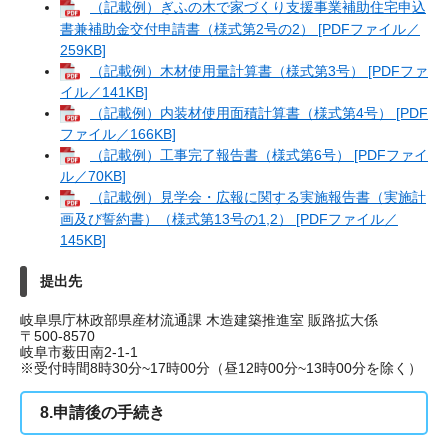
（記載例）ぎふの木で家づくり支援事業補助住宅申込
書兼補助金交付申請書（様式第2号の2） [PDFファイル／
259KB]
（記載例）木材使用量計算書（様式第3号） [PDFファ
イル／141KB]
（記載例）内装材使用面積計算書（様式第4号） [PDF
ファイル／166KB]
（記載例）工事完了報告書（様式第6号） [PDFファイ
ル／70KB]
（記載例）見学会・広報に関する実施報告書（実施計
画及び誓約書）（様式第13号の1,2） [PDFファイル／
145KB]
提出先
岐阜県庁林政部県産材流通課 木造建築推進室 販路拡大係
〒500-8570
岐阜市薮田南2‐1-1
※受付時間8時30分~17時00分（昼12時00分~13時00分を除く）
8.申請後の手続き