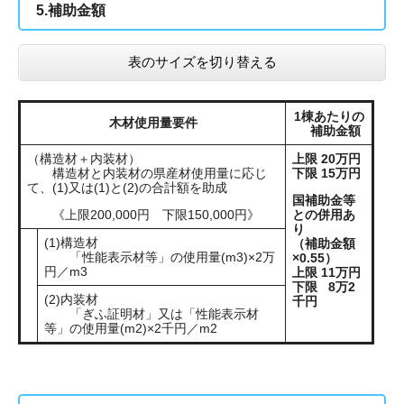
5.補助金額
表のサイズを切り替える
1棟あたりの
木材使用量要件
補助金額
（構造材＋内装材）
上限 20万円
構造材と内装材の県産材使用量に応じ
下限 15万円
て、(1)又は(1)と(2)の合計額を助成
国補助金等
《上限200,000円 下限150,000円》
との併用あ
り
(1)構造材
（補助金額
​ 「性能表示材等」の使用量(m3)×2万
×0.55）
円／m3
上限 11万円
下限 8万2
(2)内装材
千円
「ぎふ証明材」又は「性能表示材
等」の使用量(m2)×2千円／m2