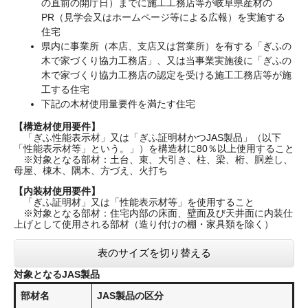
の直前の開庁日）までに施工工務店等が岐阜県産材の
PR（見学会又はホームページ等による広報）を実施する
住宅
県内に事業所（本店、支店又は営業所）を有する「ぎふの
木で家づくり協力工務店」、又は当事業実施後に「ぎふの
木で家づくり協力工務店の認定を受ける施工工務店等が施
工する住宅
下記の木材使用量要件を満たす住宅
【構造材使用要件】
「ぎふ性能表示材」又は「ぎふ証明材かつJAS製品」（以下
「性能表示材等」という。」）を構造材に80％以上使用すること
※対象となる部材：土台、束、大引き、柱、梁、桁、胴差し、
母屋、棟木、隅木、方づえ、火打ち​
【内装材使用要件】
「ぎふ証明材」又は「性能表示材等」を使用すること
※対象となる部材：住宅内部の床面、壁面及び天井面に内装仕
上げとして使用される部材（造り付けの棚・家具類を除く）
表のサイズを切り替える
対象となるJAS製品
部材名
JAS製品の区分