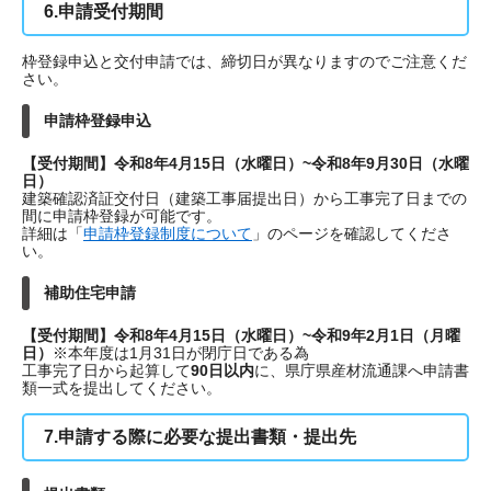
6.申請受付期間
枠登録申込と交付申請では、締切日が異なりますのでご注意くだ
さい。
申請枠登録申込
【受付期間】令和8年4月15日（水曜日）~令和8年9月30日（水曜
日）
建築確認済証交付日（建築工事届提出日）から工事完了日までの
間に申請枠登録が可能です。
詳細は「
申請枠登録制度について
」のページを確認してくださ
い。
補助住宅申請
【受付期間】令和8年4月15日（水曜日）~令和9年2月1日（月曜
日）
※本年度は1月31日が閉庁日である為
工事完了日から起算して
90日以内
に、県庁県産材流通課へ申請書
類一式を提出してください。
7.申請する際に必要な提出書類・提出先