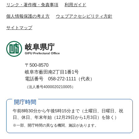
リンク・著作権・免責事項
利用ガイド
個人情報保護の考え方
ウェブアクセシビリティ方針
サイトマップ
岐阜県庁
GIFU Prefectural Office
〒500-8570
岐阜市薮田南2丁目1番1号
電話番号 058-272-1111（代表）
（法人番号4000020210005）
開庁時間
午前8時30分から午後5時15分まで
（土曜日、日曜日、祝
日、休日、年末年始（12月29日から1月3日）を除く）
※一部、開庁時間の異なる機関、施設があります。