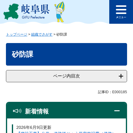
ペ
メ
このページの本文へ
ー
ニ
メ
ジ
ュ
ニ
の
ー
ュ
先
を
ー
頭
飛
トップページ
>
組織でさがす
>
砂防課
で
ば
本
す
し
文
砂防課
。
て
本
文
へ
ページ内目次
記事ID：E000185
新着情報
2026年6月9日更新