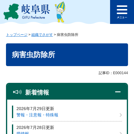
ペ
メ
このページの本文へ
ー
ニ
メ
ジ
ュ
ニ
の
ー
ュ
先
を
ー
頭
飛
トップページ
>
組織でさがす
>
病害虫防除所
で
ば
本
す
し
文
病害虫防除所
。
て
本
文
へ
記事ID：E000144
新着情報
2026年7月29日更新
警報・注意報・特殊報
2026年7月28日更新
県情報