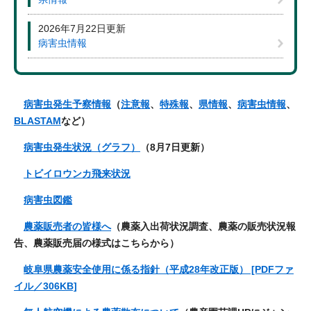
2026年7月22日更新
病害虫情報
​
病害虫発生予察情報
（
注意報
、
特殊報
、
県情報
、
病害虫情報
、
BLASTAM
など）
病害虫発生状況（グラフ）
（8月7日更新）
トビイロウンカ飛来状況
病害虫図鑑
農薬販売者の皆様へ
（農薬入
出荷状況
調査、農薬
の販売
状況
報
告、農薬販売届の様式はこちらから）​
岐阜県農薬安全使用に係る指針（平成28年改正版） [PDFファ
イル／306KB]