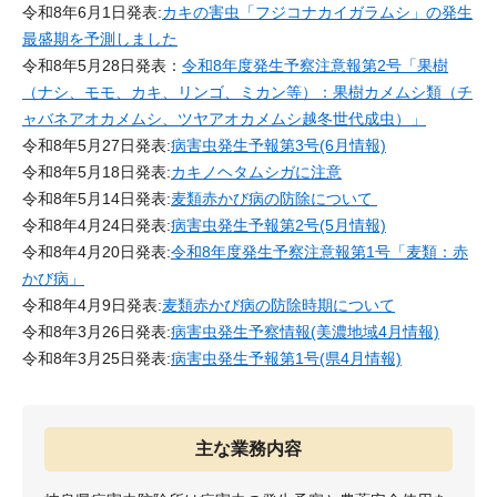
令和8年6月1日発表:
カキの害虫「フジコナカイガラムシ」の発生
最盛期を予測しました
令和8年5月28日発表：
令和8年度発生予察注意報第2号「果樹
（ナシ、モモ、カキ、リンゴ、ミカン等）：果樹カメムシ類（チ
ャバネアオカメムシ、ツヤアオカメムシ越冬世代成虫）」
令和8年5月27日発表:
病害虫発生予報第3号(6月情報)
令和8年5月18日発表:
カキノヘタムシガに注意
令和8年5月14日発表:
麦類赤かび病の防除について
令和8年4月24日発表:
病害虫発生予報第2号(5月情報)
令和8年4月20日発表:
令和8年度発生予察注意報第1号「麦類：赤
かび病」
​​令和8年4月9日発表:
麦類赤かび病の防除時期について
令和8年3月26日発表:
病害虫発生予察情報(美濃地域4月情報)
令和8年3月25日発表:
病害虫発生予報第1号(県4月情報)
主な業務内容