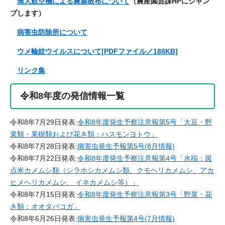
無人航空機による農薬散布について
（農産園芸課HPにジャン
プします）
病害虫防除所について
ウメ輪紋ウイルスについて[PDFファイル／188KB]
リンク集
令和8年度の発信情報一覧
令和8年7月29日発表:
令和8年度発生予察注意報第5号「大豆・野
菜類・果樹類および花き類：ハスモンヨトウ」
​令和8年7月28日発表:​
病害虫発生予報第5号(8月情報)
令和8年7月22日発表:
令和8年度発生予察注意報第4号「水稲：斑
点米カメムシ類（シラホシカメムシ類、クモヘリカメムシ、アカ
ヒメヘリカメムシ、 イネカメムシ等）」
​令和8年7月15日発表:
令和8年度発生予察注意報第3号「野菜・花
き類：オオタバコガ」
令和8年6月26日発表:
病害虫発生予報第4号(7月情報)