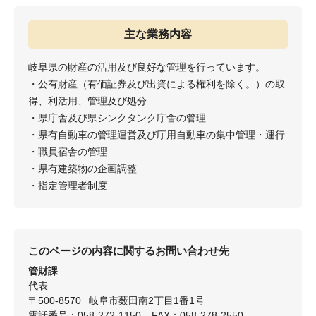
主な業務内容
岐阜県の財産の活用及び良好な管理を行っています。
・公有財産（有価証券及び出資による権利を除く。）の取
得、利活用、管理及び処分
・県庁舎及び県シンクタンク庁舎の管理
・県有自動車の管理運営及び庁用自動車の集中管理・運行
・職員宿舎の管理
・県有建築物の企画調整
・指定管理者制度
このページの内容に関するお問い合わせ先
管財課
代表
〒500-8570
岐阜市薮田南2丁目1番1号
電話番号：058-272-1150
FAX：058-278-2550