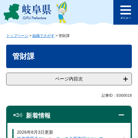
ペ
メ
このページの本文へ
ー
ニ
メ
ジ
ュ
ニ
の
ー
ュ
先
を
ー
頭
飛
トップページ
>
組織でさがす
>
管財課
で
ば
本
す
し
文
管財課
。
て
本
文
へ
ページ内目次
記事ID：E000018
新着情報
2026年8月3日更新