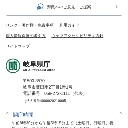
県政へのご意見・ご提案
リンク・著作権・免責事項
利用ガイド
個人情報保護の考え方
ウェブアクセシビリティ方針
サイトマップ
岐阜県庁
GIFU Prefectural Office
〒500-8570
岐阜市薮田南2丁目1番1号
電話番号 058-272-1111（代表）
（法人番号4000020210005）
開庁時間
午前8時30分から午後5時15分まで
（土曜日、日曜日、祝