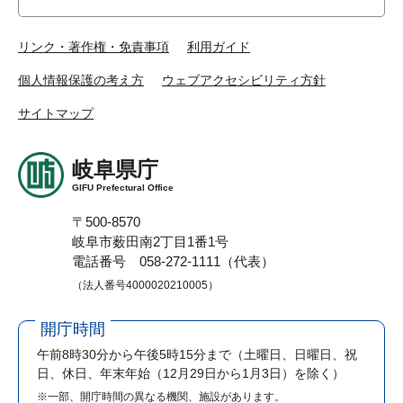
リンク・著作権・免責事項
利用ガイド
個人情報保護の考え方
ウェブアクセシビリティ方針
サイトマップ
岐阜県庁
GIFU Prefectural Office
〒500-8570
岐阜市薮田南2丁目1番1号
電話番号 058-272-1111（代表）
（法人番号4000020210005）
開庁時間
午前8時30分から午後5時15分まで
（土曜日、日曜日、祝
日、休日、年末年始（12月29日から1月3日）を除く）
※一部、開庁時間の異なる機関、施設があります。