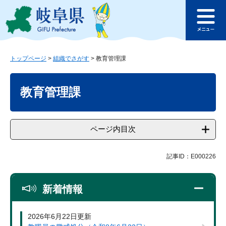
ペ
メ
このページの本文へ
ー
ニ
メ
ジ
ュ
ニ
の
ー
ュ
先
を
ー
頭
飛
トップページ
>
組織でさがす
>
教育管理課
で
ば
本
す
し
文
教育管理課
。
て
本
文
へ
ページ内目次
記事ID：E000226
新着情報
2026年6月22日更新