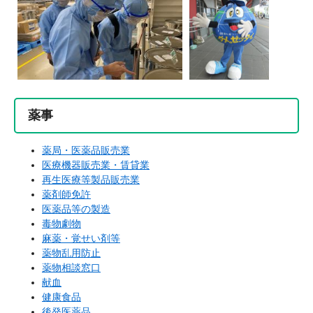
薬事
薬局・医薬品販売業
医療機器販売業・賃貸業
再生医療等製品販売業
薬剤師免許
医薬品等の製造
毒物劇物
麻薬・覚せい剤等
薬物乱用防止
薬物相談窓口
献血
健康食品
後発医薬品