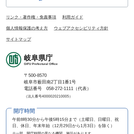
リンク・著作権・免責事項
利用ガイド
個人情報保護の考え方
ウェブアクセシビリティ方針
サイトマップ
岐阜県庁
GIFU Prefectural Office
〒500-8570
岐阜市薮田南2丁目1番1号
電話番号 058-272-1111（代表）
（法人番号4000020210005）
開庁時間
午前8時30分から午後5時15分まで
（土曜日、日曜日、祝
日、休日、年末年始（12月29日から1月3日）を除く）
※一部、開庁時間の異なる機関、施設があります。