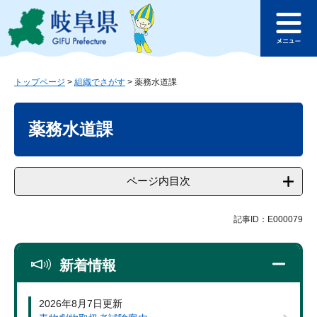
ペ
メ
このページの本文へ
ー
ニ
メ
ジ
ュ
ニ
の
ー
ュ
先
を
ー
頭
飛
トップページ
>
組織でさがす
>
薬務水道課
で
ば
本
す
し
文
薬務水道課
。
て
本
文
へ
ページ内目次
記事ID：E000079
新着情報
2026年8月7日更新