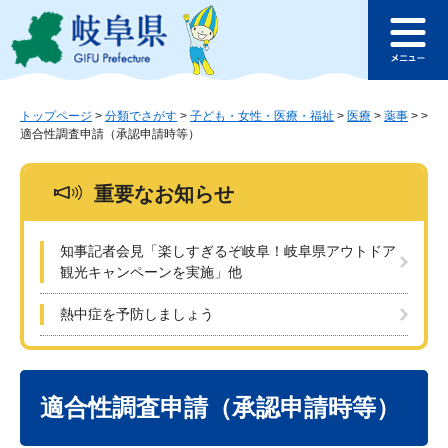
ペ
メ
このページの本文へ
ー
ニ
メ
ジ
ュ
ニ
の
ー
ュ
先
を
ー
頭
飛
トップページ
>
分類でさがす
>
子ども・女性・医療・福祉
>
医療
>
薬事
>
>
適合性調査申請（承認申請時等）
で
ば
す
し
。
て
重要なお知らせ
本
文
へ
知事記者会見「楽しすぎるぞ岐阜！岐阜県アウトドア
観光キャンペーンを実施」他
熱中症を予防しましょう
本
文
適合性調査申請（承認申請時等）