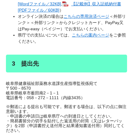
[Wordファイル／32KB]
,
【記載例】収入証紙納付書
[PDFファイル／60KB]
）
オンライン決済の場合は
こちらの専用決済ページ
＜外部リ
ンク＞
＜外部リンク＞からクレジットカード、PayPay又
はPay-easy（ペイジー）でお支払いください。
県庁での支払いについては、
こちらの案内ページ
をご参照
ください。
3 提出先
岐阜県健康福祉部薬務水道課生産指導監視係宛て
〒500－8570
岐阜県岐阜市薮田南2－1－1
電話番号：058－272－1111（内線3435）
※郵送による提出も可能です。郵送する場合は、以下の点に御注
意願います。
・申請書の申請日は岐阜県庁への到達日としてください。
・簡易書留分の切手を貼付した返送用の封筒（又はレターパッ
ク）を2部（申請書控え送付用と結果通知書送付用）同封してく
ださい。