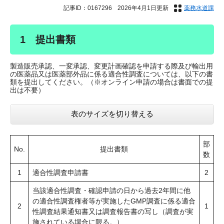
記事ID：0167296
2026年4月1日更新
薬務水道課
1 提出書類
製造販売承認、一変承認、変更計画確認を申請する際及び輸出用
の医薬品又は医薬部外品に係る適合性調査については、以下の書
類を提出してください。（※オンライン申請の場合は書面での提
出は不要）
表のサイズを切り替える
部
No.
提出書類
数
1
適合性調査申請書
2
当該適合性調査・確認申請の日から過去2年間に他
の適合性調査権者等が実施したGMP調査に係る適合
2
1
性調査結果通知書又は調査報告書の写し（調査が実
施されている場合に限る。）