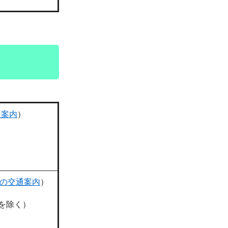
通案内
）
の交通案内
）
を除く）