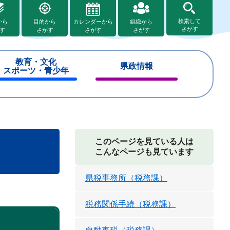
検索して
から
目的から
カレンダーから
組織から
さがす
す
さがす
さがす
さがす
教育・文化
県政情報
スポーツ・青少年
閉
閉
じ
じ
る
る
このページを見ている人は
こんなページも見ています
県税事務所（税務課）
税務関係手続（税務課）