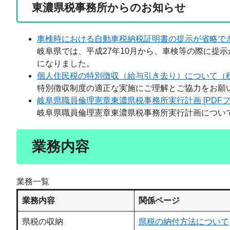
東濃県税事務所からのお知らせ
車検時における自動車税納税証明書の提示が省略で
岐阜県では、平成27年10月から、車検等の際に提
になりました。
個人住民税の特別徴収（給与引き去り）について（
特別徴収制度の適正な実施にご理解とご協力をお願
岐阜県職員倫理憲章東濃県税事務所実行計画 [PDFファ
岐阜県職員倫理憲章東濃県税事務所実行計画につい
業務内容
業務一覧
業務内容
関係ページ
県税の収納
県税の納付方法について