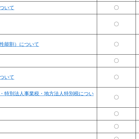
ついて
〇
〇
性能割）について
〇
〇
ついて
〇
・特別法人事業税・地方法人特別税につい
〇
〇
〇