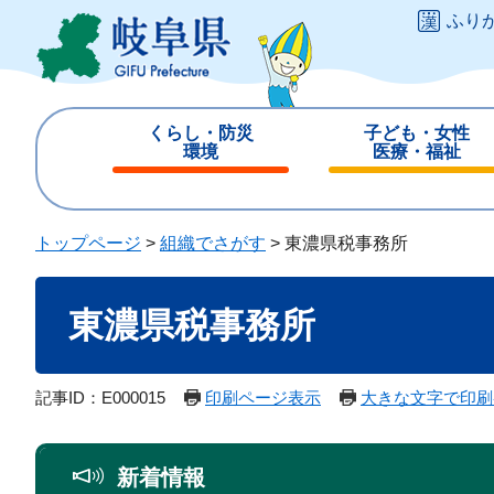
ペ
メ
ふり
ー
ニ
ジ
ュ
の
ー
先
を
くらし・防災
子ども・女性
頭
飛
環境
医療・福祉
で
ば
閉
閉
す
し
じ
じ
。
て
る
る
トップページ
>
組織でさがす
>
東濃県税事務所
本
文
本
へ
東濃県税事務所
文
記事ID：E000015
印刷ページ表示
大きな文字で印刷
新着情報