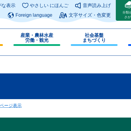
このページの本文へ
がな表示
やさしい にほんご
音声読み上げ
分類
Foreign language
文字サイズ・色変更
さが
産業・農林水産
社会基盤
労働・観光
まちづくり
閉
閉
じ
じ
る
る
ページ表示