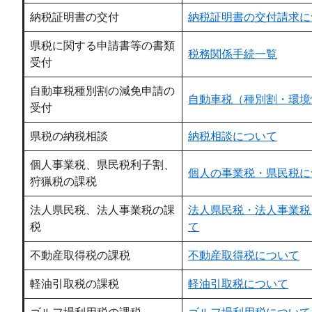
納税証明書の交付
納税証明書の交付請求に
県税に関する申請書等の書類
税務関係手続一覧
受付
自動車税種別割の減免申請の
自動車税（種別割・環境
受付
県税の納税相談
納税相談について
個人事業税、県民税利子割、
個人の事業税・県民税に
狩猟税の課税
法人県民税、法人事業税の課
法人県民税・法人事業税
税
て
不動産取得税の課税
不動産取得税について
軽油引取税の課税
軽油引取税について