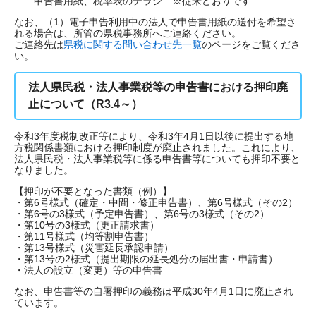
申告書用紙、税率表のチラシ ※従来どおりです
なお、（1）電子申告利用中の法人で申告書用紙の送付を希望さ
れる場合は、所管の県税事務所へご連絡ください。
ご連絡先は
県税に関する問い合わせ先一覧
のページをご覧くださ
い。
法人県民税・法人事業税等の申告書における押印廃
止について（R3.4～）
令和3年度税制改正等により、令和3年4月1日以後に提出する地
方税関係書類における押印制度が廃止されました。これにより、
法人県民税・法人事業税等に係る申告書等についても押印不要と
なりました。
【押印が不要となった書類（例）】
・第6号様式（確定・中間・修正申告書）、第6号様式（その2）
・第6号の3様式（予定申告書）、第6号の3様式（その2）
・第10号の3様式（更正請求書）
・第11号様式（均等割申告書）
・第13号様式（災害延長承認申請）
・第13号の2様式（提出期限の延長処分の届出書・申請書）
・法人の設立（変更）等の申告書
なお、申告書等の自署押印の義務は平成30年4月1日に廃止され
ています。