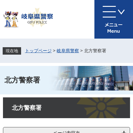
ペ
メ
ー
ニ
ジ
ュ
の
ー
先
を
頭
飛
で
ば
す
し
トップページ
>
岐阜県警察
>
北方警察署
。
て
本
文
へ
北方警察署
本
文
北方警察署
ページ内目次