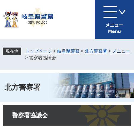
ペ
メ
ー
ニ
ジ
ュ
の
ー
先
を
頭
飛
で
ば
す
し
トップページ
>
岐阜県警察
>
北方警察署
>
メニュー
。
て
>
警察署協議会
本
文
へ
北方警察署
本
文
警察署協議会