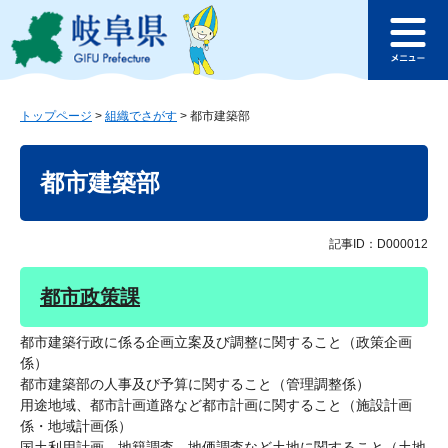
ペ
メ
このページの本文へ
ー
ニ
メ
ジ
ュ
ニ
の
ー
ュ
先
を
ー
頭
飛
トップページ
>
組織でさがす
>
都市建築部
で
ば
本
す
し
文
都市建築部
。
て
本
文
へ
記事ID：D000012
都市政策課
都市建築行政に係る企画立案及び調整に関すること（政策企画
係）
都市建築部の人事及び予算に関すること（管理調整係）
用途地域、都市計画道路など都市計画に関すること（施設計画
係・地域計画係）
国土利用計画、地籍調査、地価調査など土地に関すること（土地