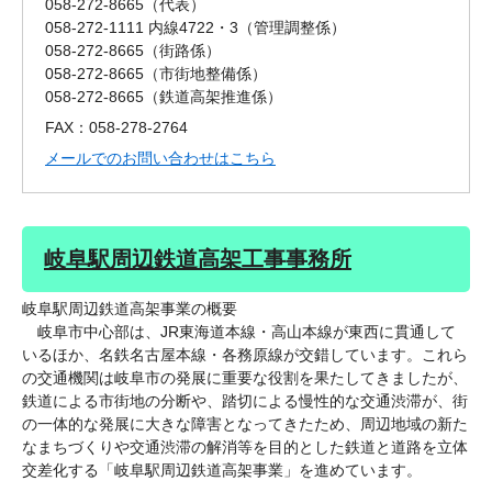
058-272-8665
代表
058-272-1111 内線4722・3
管理調整係
058-272-8665
街路係
058-272-8665
市街地整備係
058-272-8665
鉄道高架推進係
FAX：058-278-2764
メールでのお問い合わせはこちら
岐阜駅周辺鉄道高架工事事務所
岐阜駅周辺鉄道高架事業の概要
岐阜市中心部は、JR東海道本線・高山本線が東西に貫通して
いるほか、名鉄名古屋本線・各務原線が交錯しています。これら
の交通機関は岐阜市の発展に重要な役割を果たしてきましたが、
鉄道による市街地の分断や、踏切による慢性的な交通渋滞が、街
の一体的な発展に大きな障害となってきたため、周辺地域の新た
なまちづくりや交通渋滞の解消等を目的とした鉄道と道路を立体
交差化する「岐阜駅周辺鉄道高架事業」を進めています。