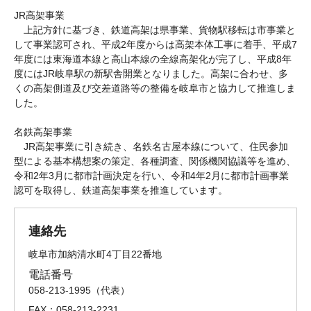
JR高架事業
上記方針に基づき、鉄道高架は県事業、貨物駅移転は市事業と
して事業認可され、平成2年度からは高架本体工事に着手、平成7
年度には東海道本線と高山本線の全線高架化が完了し、平成8年
度にはJR岐阜駅の新駅舎開業となりました。高架に合わせ、多
くの高架側道及び交差道路等の整備を岐阜市と協力して推進しま
した。
名鉄高架事業
JR高架事業に引き続き、名鉄名古屋本線について、住民参加
型による基本構想案の策定、各種調査、関係機関協議等を進め、
令和2年3月に都市計画決定を行い、令和4年2月に都市計画事業
認可を取得し、鉄道高架事業を推進しています。
連絡先
岐阜市加納清水町4丁目22番地
電話番号
058-213-1995
代表
FAX：058-213-2231