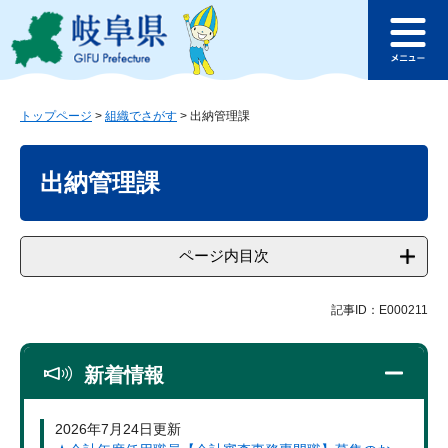
ペ
メ
このページの本文へ
ー
ニ
メ
ジ
ュ
ニ
の
ー
ュ
先
を
ー
頭
飛
トップページ
>
組織でさがす
>
出納管理課
で
ば
本
す
し
文
出納管理課
。
て
本
文
へ
ページ内目次
記事ID：E000211
新着情報
2026年7月24日更新