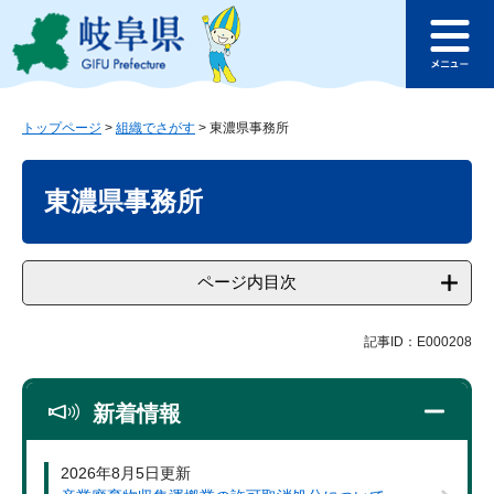
ペ
メ
このページの本文へ
ー
ニ
メ
ジ
ュ
ニ
の
ー
ュ
先
を
ー
頭
飛
トップページ
>
組織でさがす
>
東濃県事務所
で
ば
本
す
し
文
東濃県事務所
。
て
本
文
へ
ページ内目次
記事ID：E000208
新着情報
2026年8月5日更新