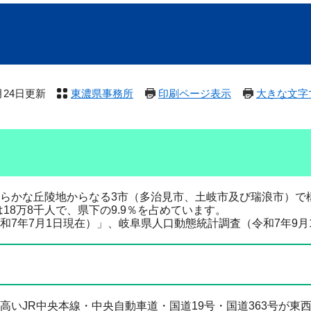
4月24日更新
東濃県事務所
印刷ページ表示
大きな文字
らかな丘陵地からなる3市（多治見市、土岐市及び瑞浪市）で
口は18万8千人で、県下の9.9％を占めています。
7年7月1日現在）」、岐阜県人口動態統計調査（令和7年9月
いJR中央本線・中央自動車道・国道19号・国道363号が東