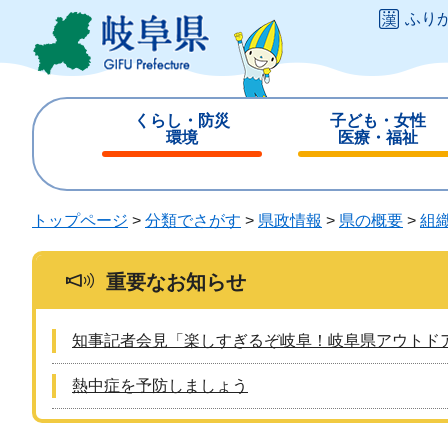
ペ
メ
ふり
ー
ニ
ジ
ュ
の
ー
先
を
くらし・防災
子ども・女性
頭
飛
環境
医療・福祉
で
ば
閉
閉
す
し
じ
じ
。
て
る
る
トップページ
>
分類でさがす
>
県政情報
>
県の概要
>
組
本
文
へ
重要なお知らせ
知事記者会見「楽しすぎるぞ岐阜！岐阜県アウトド
熱中症を予防しましょう