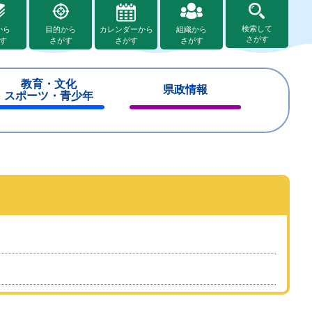
検索して
から
目的から
カレンダーから
組織から
さがす
す
さがす
さがす
さがす
教育・文化
県政情報
スポーツ・青少年
閉
閉
じ
じ
る
る