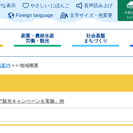
このページの本文へ
がな表示
やさしい にほんご
音声読み上げ
分類
Foreign language
文字サイズ・色変更
さが
産業・農林水産
社会基盤
労働・観光
まちづくり
閉
閉
じ
じ
る
る
織案内
>
>
地域概要
ア観光キャンペーンを実施」他