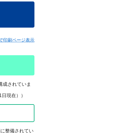
で印刷ページ表示
構成されていま
1日現在））
西に整備されてい