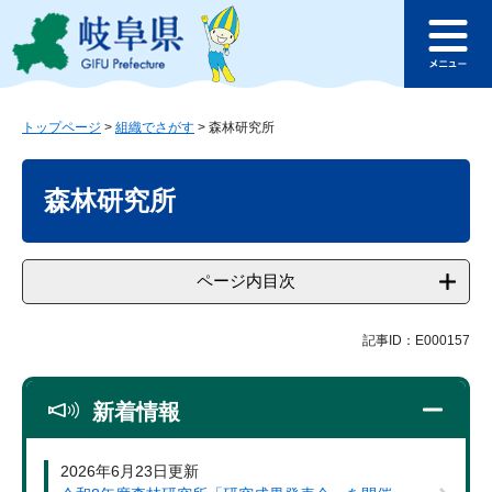
ペ
メ
このページの本文へ
ー
ニ
メ
ジ
ュ
ニ
の
ー
ュ
先
を
ー
頭
飛
トップページ
>
組織でさがす
>
森林研究所
で
ば
本
す
し
文
森林研究所
。
て
本
文
へ
ページ内目次
記事ID：E000157
新着情報
2026年6月23日更新