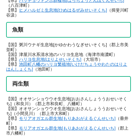
【県】
ハッチョウトンボ群棲地[はっちょうとんぼぐんせいち]
（八百津町）
【県】
ヒメハルゼミ生息地[ひめはるぜみせいそくち]
（揖斐川町
谷汲）
魚類
【国】粥川ウナギ生息地[かゆかわうなぎせいそくち]（郡上市美
並町）
【国】津屋川水系清水池のハリヨ生息地（海津市南濃町）
【県】
ハリヨ生息地[はりよせいそくち]
（大垣市）
【県】
池田町八幡のハリヨ繁殖地[いけだちょうやわたのはりよ
はんしょくち]
（池田町）
両生類
【国】オオサンショウウオ生息地[おおさんしょううおせいそく
ち]（和良川）（郡上市和良町、八幡町）
【国】オオサンショウウオ生息地[おおさんしょううおせいそく
ち]（小間見川）（郡上市大和町）
【県】
モリアオガエル群生地[もりあおがえるぐんせいち]
（垂井
町）
【県】
モリアオガエル群生地[もりあおがえるぐんせいち]
（郡上
市八幡町）