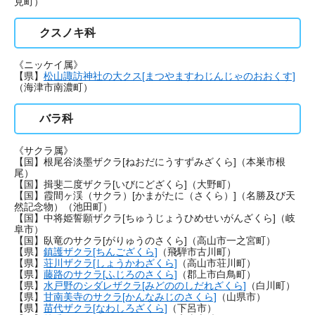
見町）
クスノキ科
《ニッケイ属》
【県】
松山諏訪神社の大クス[まつやますわじんじゃのおおくす]
（海津市南濃町）
バラ科
《サクラ属》
【国】根尾谷淡墨ザクラ[ねおだにうすずみざくら]（本巣市根
尾）
【国】揖斐二度ザクラ[いびにどざくら]（大野町）
【国】霞間ヶ渓（サクラ）[かまがたに（さくら）]（名勝及び天
然記念物）（池田町）
【国】中将姫誓願ザクラ[ちゅうじょうひめせいがんざくら]（岐
阜市）
【国】臥竜のサクラ[がりゅうのさくら]（高山市一之宮町）
【県】
鎮護ザクラ[ちんござくら]
（飛騨市古川町）
【県】
荘川ザクラ[しょうかわざくら]
（高山市荘川町）
【県】
藤路のサクラ[ふじろのさくら]
（郡上市白鳥町）
【県】
水戸野のシダレザクラ[みどののしだれざくら]
（白川町）
【県】
甘南美寺のサクラ[かんなみじのさくら]
（山県市）
【県】
苗代ザクラ[なわしろざくら]
（下呂市）