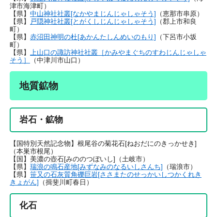
津市海津町）
【県】
中山神社社叢[なかやまじんじゃしゃそう]
（恵那市串原）
【県】
戸隠神社社叢[とがくしじんじゃしゃそう]
（郡上市和良
町）
【県】
赤沼田神明の杜[あかんたしんめいのもり]
（下呂市小坂
町）
【県】
上山口の諏訪神社社叢［かみやまぐちのすわじんじゃしゃ
そう］
（中津川市山口）
地質鉱物
岩石・鉱物
【国特別天然記念物】根尾谷の菊花石[ねおだにのきっかせき]
（本巣市根尾）
【国】美濃の壺石[みののつぼいし]（土岐市）
【県】
瑞浪の鳴石産地[みずなみのなるいしさんち]
（瑞浪市）
【県】
笹又の石灰質角礫巨岩[ささまたのせっかいしつかくれき
きょがん]
（揖斐川町春日）
化石