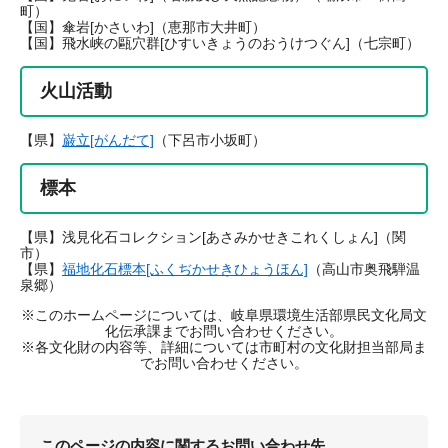
町）
【国】傘岩[かさいわ]（恵那市大井町）
【国】飛水峡の甌穴群[ひすいきょうのおうけつぐん]（七宗町）
火山活動
【県】
巌立[がんだて]
（下呂市小坂町）
標本
【県】浅見化石コレクション[あさみかせきこれくしょん]（関
市）
【県】
福地化石標本[ふくぢかせきひょうほん]
（高山市奥飛騨温
泉郷）
※このホームページについては、岐阜県環境生活部県民文化局文
化伝承課までお問い合わせください。
※各文化財の内容等、詳細については市町村の文化財担当部局ま
でお問い合わせください。
このページの内容に関するお問い合わせ先