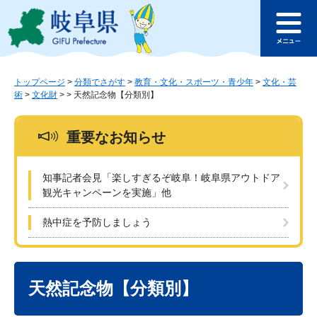
ペ
メ
このページの本文へ
ー
ニ
メ
ジ
ュ
ニ
の
ー
ュ
先
を
ー
頭
飛
トップページ
>
分類でさがす
>
教育・文化・スポーツ・青少年
>
文化・芸
術
>
文化財
>
>
天然記念物【分類別】
で
ば
す
し
。
て
重要なお知らせ
本
文
へ
知事記者会見「楽しすぎるぞ岐阜！岐阜県アウトドア
観光キャンペーンを実施」他
熱中症を予防しましょう
本
文
天然記念物【分類別】