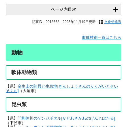
ページ内目次
記事ID：0013668
2025年11月19日更新
文化伝承課
市町村別一覧はこちら
動物
軟体動物類
【県】
金生山の陸貝と生息地[きんしょうざんのりくがいとせい
そくち]
（大垣市）
昆虫類
【県】
門和佐川のゲンジボタル[かどわさがわのげんじぼたる]
（下呂市）