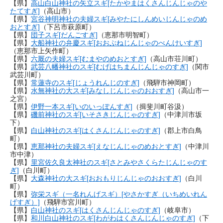
【県】
高山白山神社の矢立スギ[たかやまはくさんじんじゃのや
たてすぎ]
（高山市）
【県】
宮谷神明神社の夫婦スギ[みやたにしんめいじんじゃのめ
おとすぎ]
（下呂市萩原町）
【県】
団子スギ[だんごすぎ]
（恵那市明智町）
【県】
大船神社の弁慶スギ[おおぶねじんじゃのべんけいすぎ]
（恵那市上矢作町）
【県】
六厩の夫婦スギ[むまやのめおとすぎ]
（高山市荘川町）
【県】
武芸八幡神社のスギ[むげはちまんじんじゃのすぎ]
（関市
武芸川町）
【県】
常蓮寺のスギ[じょうれんじのすぎ]
（飛騨市神岡町）
【県】
水無神社の大スギ[みなしじんじゃのおおすぎ]
（高山市一
之宮）
【県】
伊野一本スギ[いのいっぽんすぎ]
（揖斐川町谷汲）
【県】
磯前神社のスギ[いそさきじんじゃのすぎ]
（中津川市坂
下）
【県】
白山神社のスギ[はくさんじんじゃのすぎ]
（郡上市白鳥
町）
【県】
恵那神社の夫婦スギ[えなじんじゃのめおとすぎ]
（中津川
市中津）
【県】
里宮佐久良太神社のスギ[さとみやさくらたじんじゃのす
ぎ]
（白川町）
【県】
大森神社の大スギ[おおもりじんじゃのおおすぎ]
（白川
町）
【県】
弥栄スギ（一名れんげスギ）[やさかすぎ（いちめいれん
げすぎ）]
（飛騨市宮川町）
【県】
白山神社のスギ[はくさんじんじゃのすぎ]
（岐阜市）
【県】
和川白山神社のスギ[わがわはくさんじんじゃのすぎ]
（下