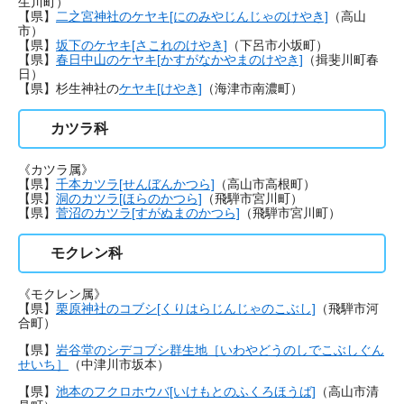
生川町）
【県】
二之宮神社のケヤキ[にのみやじんじゃのけやき]
（高山
市）
【県】
坂下のケヤキ[さこれのけやき]
（下呂市小坂町）
【県】
春日中山のケヤキ[かすがなかやまのけやき]
（揖斐川町春
日）
【県】杉生神社の
ケヤキ[けやき]
（海津市南濃町）
カツラ科
《カツラ属》
【県】
千本カツラ[せんぼんかつら]
（高山市高根町）
【県】
洞のカツラ[ほらのかつら]
（飛騨市宮川町）
【県】
菅沼のカツラ[すがぬまのかつら]
（飛騨市宮川町）
モクレン科
《モクレン属》
【県】
栗原神社のコブシ[くりはらじんじゃのこぶし]
（飛騨市河
合町）
【県】
岩谷堂のシデコブシ群生地［いわやどうのしでこぶしぐん
せいち］
（中津川市坂本）
【県】
池本のフクロホウバ[いけもとのふくろほうば]
（高山市清