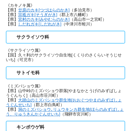
《カキノキ属》
【県】
廿原のカキ[つづはらのかき]
（多治見市）
【県】
宗祗ガキ[そうぎがき]
（郡上市八幡町）
【県】
宮村のカキ[みやむらのかき]
（高山市一之宮町）
【県】
しだれガキ[しだれがき]
（中津川市蛭川）
サクライソウ科
《サクライソウ属》
【国】久々利のサクライソウ自生地[くくりのさくらいそうじせ
いち]（可児市）
サトイモ科
《ミズバショウ属》
【県】山中峠のミズバショウ群落[やまなかとうげのみずばしょ
うぐんらく]（高山市荘川町）
【県】
大踏山のミズバショウ群生地[おおぐつやまのみずばしょ
うぐんせいち]
（郡上市白鳥町）
【県】
洞のミズバショウ､リュウキンカ群生地[ほらのみずばしょ
う、りゅうきんかぐんせいち]
（飛騨市宮川町）
キンポウゲ科