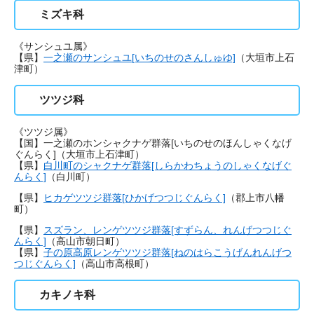
ミズキ科
《サンシュユ属》
【県】
一之瀬のサンシュユ[いちのせのさんしゅゆ]
（大垣市上石
津町）
ツツジ科
《ツツジ属》
【国】一之瀬のホンシャクナゲ群落[いちのせのほんしゃくなげ
ぐんらく]（大垣市上石津町）
【県】
白川町のシャクナゲ群落[しらかわちょうのしゃくなげぐ
んらく]
（白川町）
【県】
ヒカゲツツジ群落[ひかげつつじぐんらく]
（郡上市八幡
町）
【県】
スズラン、レンゲツツジ群落[すずらん、れんげつつじぐ
んらく]
（高山市朝日町）
【県】
子の原高原レンゲツツジ群落[ねのはらこうげんれんげつ
つじぐんらく]
（高山市高根町）
カキノキ科