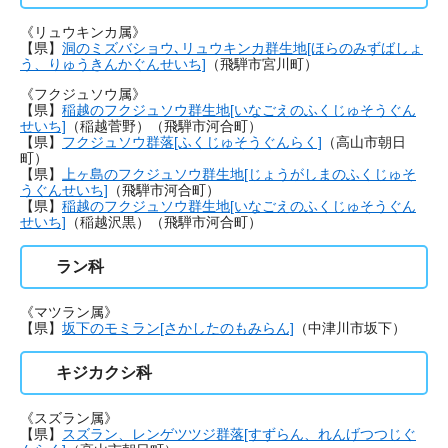
《リュウキンカ属》
【県】
洞のミズバショウ､リュウキンカ群生地[ほらのみずばしょ
う、りゅうきんかぐんせいち]
（飛騨市宮川町）
《フクジュソウ属》
【県】
稲越のフクジュソウ群生地[いなごえのふくじゅそうぐん
せいち]
（稲越菅野）（飛騨市河合町）
【県】
フクジュソウ群落[ふくじゅそうぐんらく]
（高山市朝日
町）
【県】
上ヶ島のフクジュソウ群生地[じょうがしまのふくじゅそ
うぐんせいち]
（飛騨市河合町）
【県】
稲越のフクジュソウ群生地[いなごえのふくじゅそうぐん
せいち]
（稲越沢黒）（飛騨市河合町）
ラン科
《マツラン属》
【県】
坂下のモミラン[さかしたのもみらん]
（中津川市坂下）
キジカクシ科
《スズラン属》
【県】
スズラン、レンゲツツジ群落[すずらん、れんげつつじぐ