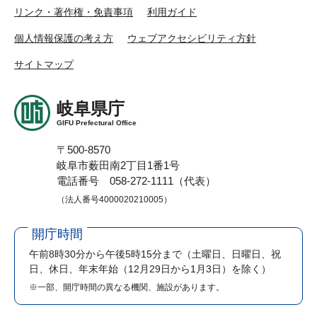
リンク・著作権・免責事項
利用ガイド
個人情報保護の考え方
ウェブアクセシビリティ方針
サイトマップ
岐阜県庁
GIFU Prefectural Office
〒500-8570
岐阜市薮田南2丁目1番1号
電話番号 058-272-1111（代表）
（法人番号4000020210005）
開庁時間
午前8時30分から午後5時15分まで
（土曜日、日曜日、祝
日、休日、年末年始（12月29日から1月3日）を除く）
※一部、開庁時間の異なる機関、施設があります。