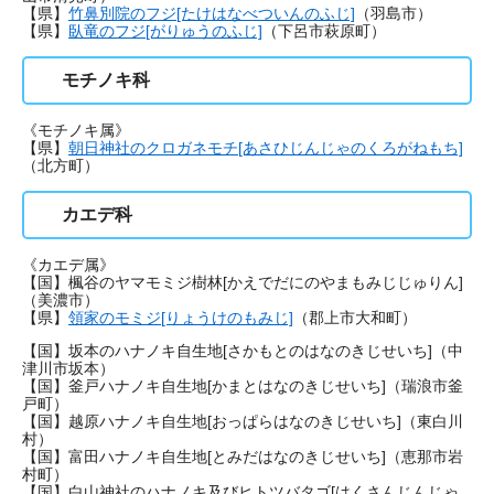
【県】
竹鼻別院のフジ[たけはなべついんのふじ]
（羽島市）
【県】
臥竜のフジ[がりゅうのふじ]
（下呂市萩原町）
モチノキ科
《モチノキ属》
【県】
朝日神社のクロガネモチ[あさひじんじゃのくろがねもち]
（北方町）
カエデ科
《カエデ属》
【国】楓谷のヤマモミジ樹林[かえでだにのやまもみじじゅりん]
（美濃市）
【県】
領家のモミジ[りょうけのもみじ]
（郡上市大和町）
【国】坂本のハナノキ自生地[さかもとのはなのきじせいち]（中
津川市坂本）
【国】釜戸ハナノキ自生地[かまとはなのきじせいち]（瑞浪市釜
戸町）
【国】越原ハナノキ自生地[おっぱらはなのきじせいち]（東白川
村）
【国】富田ハナノキ自生地[とみだはなのきじせいち]（恵那市岩
村町）
【国】白山神社のハナノキ及びヒトツバタゴ[はくさんじんじゃ