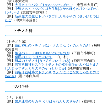
（瑞浪市大湫町）
【県】
大井ヒトツバタゴ[おおいひとつばたご]
（恵那市大井町）
【県】
中野方のヒトツバタゴ自生地[なかのほうのひとつばたご
じせいち]
（恵那市中野方町）
【県】
新茶屋の自生ヒトツバタゴ[しんちゃやのじせいひとつば
たご]
（中津川市落合）
トチノキ科
《トチノキ属》
【県】
白山神社のトチノキ[はくさんじんじゃのとちのき]
（飛騨
市河合町）
【県】
落合のトチノキ[おちあいのとちのき]
（下呂市小坂町）
【県】
稗田のトチ[ひえだのとち]
（白川村）
【県】
臼坂のトチノキ[うっさかのとちのき]
（飛騨市河合町）
【県】
若宮八幡神社スギとトチノキの双生樹[わかみやはちまん
じんじゃすぎととちのきのそうせいじゅ]
（飛騨市宮川町）
【県】
前谷床並社跡のトチノキ[まえだにとこなめしゃあとのと
ちのき]
（郡上市白鳥町）
ツバキ科
《サカキ属》
【県】
栗原連理のサカキ[くりはられんりのさかき]
（垂井町）