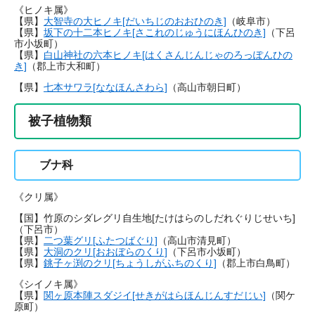
《ヒノキ属》
【県】
大智寺の大ヒノキ[だいちじのおおひのき]
（岐阜市）
【県】
坂下の十二本ヒノキ[さこれのじゅうにほんひのき]
（下呂
市小坂町）
【県】
白山神社の六本ヒノキ[はくさんじんじゃのろっぽんひの
き]
（郡上市大和町）
【県】
七本サワラ[ななほんさわら]
（高山市朝日町）
被子植物類
ブナ科
《クリ属》
【国】竹原のシダレグリ自生地[たけはらのしだれぐりじせいち]
（下呂市）
【県】
二つ葉グリ[ふたつばぐり]
（高山市清見町）
【県】
大洞のクリ[おおぼらのくり]
（下呂市小坂町）
【県】
銚子ヶ渕のクリ[ちょうしがふちのくり]
（郡上市白鳥町）
《シイノキ属》
【県】
関ヶ原本陣スダジイ[せきがはらほんじんすだじい]
（関ケ
原町）