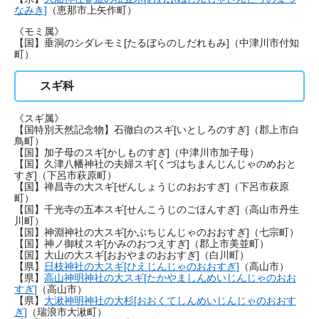
なみき]
（恵那市上矢作町）
《モミ属》
【国】垂洞のシダレモミ[たるぼらのしだれもみ]（中津川市付知
町）
スギ科
《スギ属》
【国特別天然記念物】石徹白のスギ[いとしろのすぎ]（郡上市白
鳥町）
【国】加子母のスギ[かしものすぎ]（中津川市加子母）
【国】久津八幡神社の夫婦スギ[くづはちまんじんじゃのめおと
すぎ]（下呂市萩原町）
【国】禅昌寺の大スギ[ぜんしょうじのおおすぎ]（下呂市萩原
町）
【国】千光寺の五本スギ[せんこうじのごほんすぎ]（高山市丹生
川町）
【国】神淵神社の大スギ[かぶちじんじゃのおおすぎ]（七宗町）
【国】神ノ御杖スギ[かみのおつえすぎ]（郡上市美並町）
【国】大山の大スギ[おおやまのおおすぎ]（白川町）
【県】
日枝神社の大スギ[ひえじんじゃのおおすぎ]
（高山市）
【県】
高山神明神社の大スギ[たかやましんめいじんじゃのおお
すぎ]
（高山市）
【県】
大湫神明神社の大杉[おおくてしんめいじんじゃのおおす
ぎ]
（瑞浪市大湫町）