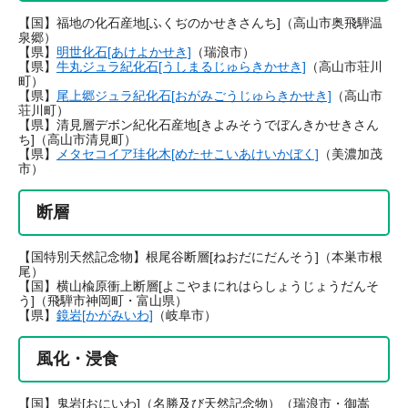
【国】福地の化石産地[ふくぢのかせきさんち]（高山市奥飛騨温
泉郷）
【県】
明世化石[あけよかせき]
（瑞浪市）
【県】
牛丸ジュラ紀化石[うしまるじゅらきかせき]
（高山市荘川
町）
【県】
尾上郷ジュラ紀化石[おがみごうじゅらきかせき]
（高山市
荘川町）
【県】清見層デボン紀化石産地[きよみそうでぼんきかせきさん
ち]（高山市清見町）
【県】
メタセコイア珪化木[めたせこいあけいかぼく]
（美濃加茂
市）
断層
【国特別天然記念物】根尾谷断層[ねおだにだんそう]（本巣市根
尾）
【国】横山楡原衝上断層[よこやまにれはらしょうじょうだんそ
う]（飛騨市神岡町・富山県）
【県】
鏡岩[かがみいわ]
（岐阜市）
風化・浸食
【国】鬼岩[おにいわ]（名勝及び天然記念物）（瑞浪市・御嵩