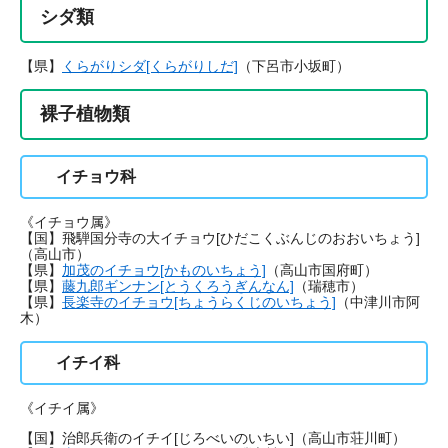
シダ類
【県】
くらがりシダ[くらがりしだ]
（下呂市小坂町）
裸子植物類
イチョウ科
《イチョウ属》
【国】飛騨国分寺の大イチョウ[ひだこくぶんじのおおいちょう]
（高山市）
【県】
加茂のイチョウ[かものいちょう]
（高山市国府町）
【県】
藤九郎ギンナン[とうくろうぎんなん]
（瑞穂市）
【県】
長楽寺のイチョウ[ちょうらくじのいちょう]
（中津川市阿
木）
イチイ科
《イチイ属》
【国】治郎兵衛のイチイ[じろべいのいちい]（高山市荘川町）