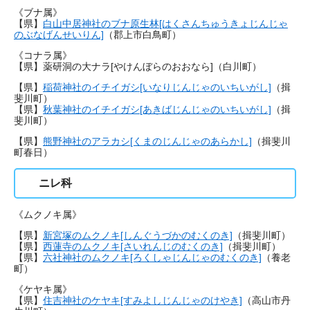
《ブナ属》
【県】
白山中居神社のブナ原生林[はくさんちゅうきょじんじゃ
のぶなげんせいりん]
（郡上市白鳥町）
《コナラ属》
【県】薬研洞の大ナラ[やけんぼらのおおなら]（白川町）
【県】
稲荷神社のイチイガシ[いなりじんじゃのいちいがし]
（揖
斐川町）
【県】
秋葉神社のイチイガシ[あきばじんじゃのいちいがし]
（揖
斐川町）
【県】
熊野神社のアラカシ[くまのじんじゃのあらかし]
（揖斐川
町春日）
ニレ科
《ムクノキ属》
【県】
新宮塚のムクノキ[しんぐうづかのむくのき]
（揖斐川町）
【県】
西蓮寺のムクノキ[さいれんじのむくのき]
（揖斐川町）
【県】
六社神社のムクノキ[ろくしゃじんじゃのむくのき]
（養老
町）
《ケヤキ属》
【県】
住吉神社のケヤキ[すみよしじんじゃのけやき]
（高山市丹