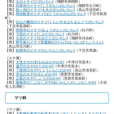
【県】
土のイチイ[どのいちい]
（飛騨市神岡町）
【県】
向善寺のイチイ[こうぜんじのいちい]
（飛騨市古川町）
【県】
牧ヶ洞のイチイ[まきがほらのいちい]
（高山市清見町）
【県】
馬頭観音のイチイ[ばとうかんのんのいちい]
（下呂市萩原
町）
【県】
位山八幡宮のイチイ[くらいやまはちまんぐうのいちい]
（下呂市萩原町）
【県】
明善寺のイチイ[みょうぜんじのいちい]
（白川村）
【県】
下田のイチイ[しもだのいちい]
（白川村）
【県】
大谷のイチイ[おおたにのいちい]
（飛騨市河合町）
【県】
野平家のイチイ防風林[のひらけのいちいぼうふうりん]
（高山市荘川町）
【県】
桂林寺のイチイ[けいりんじのいちい]
（下呂市馬瀬）
《カヤ属》
【県】
大実カヤの木[おおみかやのき]
（中津川市苗木）
【県】
瀬戸のカヤ[せとのかや]
（中津川市苗木）
【県】
了因寺のカヤ[りょういんじのかや]
（高山市清見町）
【県】
河合のカヤ[かわいのかや]
（恵那市笠置町）
【県】
正家のカヤ[しょうげのかや]
（恵那市長島町）
【県】
唯願寺のしぶなしガヤ[ゆいがんじのしぶなしがや]
（大垣
市上石津町）
マツ科
《マツ属》
【県】
大船神社参道の松並木[おおぶねじんじゃさんどうのまつ