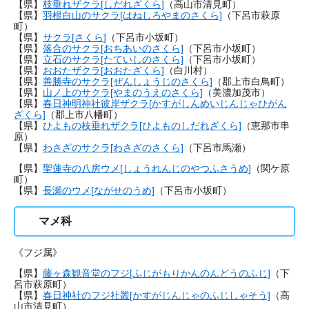
【県】
枝垂れザクラ[しだれざくら]
（高山市清見町）
【県】
羽根白山のサクラ[はねしろやまのさくら]
（下呂市萩原
町）
【県】
サクラ[さくら]
（下呂市小坂町）
【県】
落合のサクラ[おちあいのさくら]
（下呂市小坂町）
【県】
立石のサクラ[たていしのさくら]
（下呂市小坂町）
【県】
おおたザクラ[おおたざくら]
（白川村）
【県】
善勝寺のサクラ[ぜんしょうじのさくら]
（郡上市白鳥町）
【県】
山ノ上のサクラ[やまのうえのさくら]
（美濃加茂市）
【県】
春日神明神社彼岸ザクラ[かすがしんめいじんじゃひがん
ざくら]
（郡上市八幡町）
【県】
ひよもの枝垂れザクラ[ひよものしだれざくら]
（恵那市串
原）
【県】
わさざのサクラ[わさざのさくら]
（下呂市馬瀬）
【県】
聖蓮寺の八房ウメ[しょうれんじのやつふさうめ]
（関ケ原
町）
【県】
長瀬のウメ[ながせのうめ]
（下呂市小坂町）
マメ科
《フジ属》
【県】
藤ヶ森観音堂のフジ[ふじがもりかんのんどうのふじ]
（下
呂市萩原町）
【県】
春日神社のフジ社叢[かすがじんじゃのふじしゃそう]
（高
山市清見町）