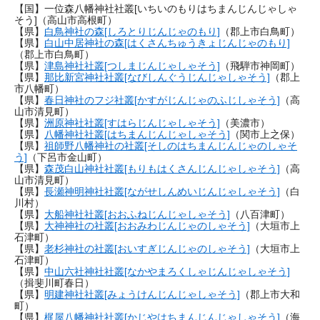
【国】一位森八幡神社社叢[いちいのもりはちまんじんじゃしゃ
そう]（高山市高根町）
【県】
白鳥神社の森[しろとりじんじゃのもり]
（郡上市白鳥町）
【県】
白山中居神社の森[はくさんちゅうきょじんじゃのもり]
（郡上市白鳥町）
【県】
津島神社社叢[つしまじんじゃしゃそう]
（飛騨市神岡町）
【県】
那比新宮神社社叢[なびしんぐうじんじゃしゃそう]
（郡上
市八幡町）
【県】
春日神社のフジ社叢[かすがじんじゃのふじしゃそう]
（高
山市清見町）
【県】
洲原神社社叢[すはらじんじゃしゃそう]
（美濃市）
【県】
八幡神社社叢[はちまんじんじゃしゃそう]
（関市上之保）
【県】
祖師野八幡神社の社叢[そしのはちまんじんじゃのしゃそ
う]
（下呂市金山町）
【県】
森茂白山神社社叢[もりもはくさんじんじゃしゃそう]
（高
山市清見町）
【県】
長瀬神明神社社叢[ながせしんめいじんじゃしゃそう]
（白
川村）
【県】
大船神社社叢[おおふねじんじゃしゃそう]
（八百津町）
【県】
大神神社の社叢[おおみわじんじゃのしゃそう]
（大垣市上
石津町）
【県】
老杉神社の社叢[おいすぎじんじゃのしゃそう]
（大垣市上
石津町）
【県】
中山六社神社社叢[なかやまろくしゃじんじゃしゃそう]
（揖斐川町春日）
【県】
明建神社社叢[みょうけんじんじゃしゃそう]
（郡上市大和
町）
【県】
梶屋八幡神社社叢[かじやはちまんじんじゃしゃそう]
（海