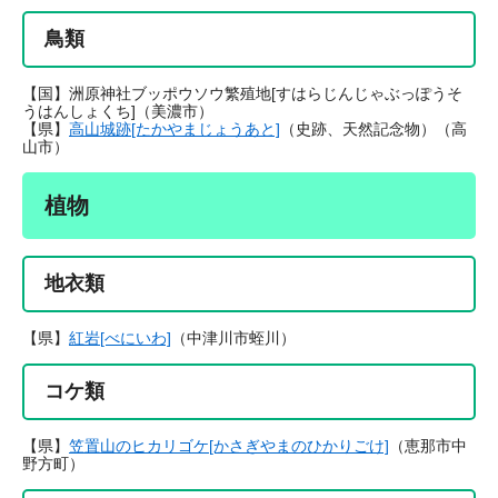
鳥類
【国】洲原神社ブッポウソウ繁殖地[すはらじんじゃぶっぽうそ
うはんしょくち]（美濃市）
【県】
高山城跡[たかやまじょうあと]
（史跡、天然記念物）（高
山市）
植物
地衣類
【県】
紅岩[べにいわ]
（中津川市蛭川）
コケ類
【県】
笠置山のヒカリゴケ[かさぎやまのひかりごけ]
（恵那市中
野方町）