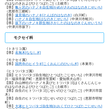
のはなのきおよびひとつばたご]（土岐市）
【県】
亀ヶ沢のハナノキ自生地[かめがさわのはなのきじせいち]
（恵那市三郷町）
【県】
遠見場のハナノキ[とんばのはなのき]
（白川町）
【県】
ハナノキ自生地[はなのきじせいち]
（中津川市蛭川）
【県】
坂下のハナノキ群生地[さかしたのはなのきぐんせいうち]
（中津川市坂下）
モクセイ科
《トネリコ属》
【県】
名無木[ななしぎ]
《モクセイ属》
【県】
国恩寺のヒイラギ[こくおんじのひいらぎ]
（本巣市）
《ヒトツバタゴ属》
【国】ヒトツバタゴ自生地[ひとつばたごじせいち]（中津川市蛭
川・瑞浪市釜戸町・恵那市笠置町・愛知県犬山市）
【国】白山神社のハナノキ及びヒトツバタゴ[はくさんじんじゃ
のはなのきおよびひとつばたご]（土岐市）
【県】自生のヒトツバタゴ[じせいのひとつばたご]（中津川市苗
木）
【県】自生のヒトツバタゴ[じせいのひとつばたご]（恵那市明智
町）
【県】
大湫ヒトツバタゴ自生地[おおくてひとつばたごじせいち]