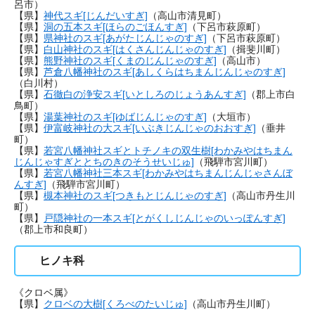
呂市）
【県】
神代スギ[じんだいすぎ]
（高山市清見町）
【県】
洞の五本スギ[ほらのごほんすぎ]
（下呂市萩原町）
【県】
県神社のスギ[あがたじんじゃのすぎ]
（下呂市萩原町）
【県】
白山神社のスギ[はくさんじんじゃのすぎ]
（揖斐川町）
【県】
熊野神社のスギ[くまのじんじゃのすぎ]
（高山市）
【県】
芦倉八幡神社のスギ[あしくらはちまんじんじゃのすぎ]
（白川村）
【県】
石徹白の浄安スギ[いとしろのじょうあんすぎ]
（郡上市白
鳥町）
【県】
湯葉神社のスギ[ゆばじんじゃのすぎ]
（大垣市）
【県】
伊富岐神社の大スギ[いぶきじんじゃのおおすぎ]
（垂井
町）
【県】
若宮八幡神社スギとトチノキの双生樹[わかみやはちまん
じんじゃすぎととちのきのそうせいじゅ]
（飛騨市宮川町）
【県】
若宮八幡神社三本スギ[わかみやはちまんじんじゃさんぼ
んすぎ]
（飛騨市宮川町）
【県】
槻本神社のスギ[つきもとじんじゃのすぎ]
（高山市丹生川
町）
【県】
戸隠神社の一本スギ[とがくしじんじゃのいっぽんすぎ]
（郡上市和良町）
ヒノキ科
《クロベ属》
【県】
クロベの大樹[くろべのたいじゅ]
（高山市丹生川町）