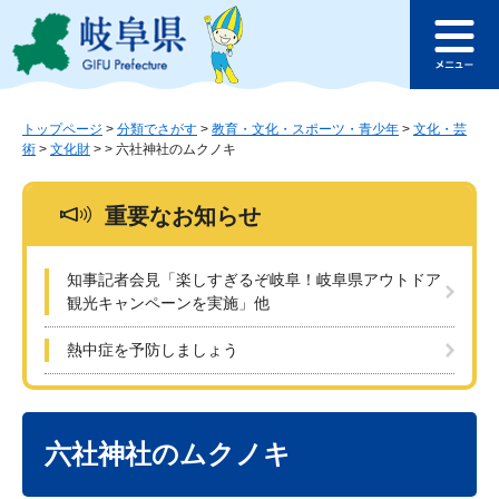
ペ
メ
このページの本文へ
ー
ニ
メ
ジ
ュ
ニ
の
ー
ュ
先
を
ー
頭
飛
トップページ
>
分類でさがす
>
教育・文化・スポーツ・青少年
>
文化・芸
術
>
文化財
>
>
六社神社のムクノキ
で
ば
す
し
。
て
重要なお知らせ
本
文
へ
知事記者会見「楽しすぎるぞ岐阜！岐阜県アウトドア
観光キャンペーンを実施」他
熱中症を予防しましょう
本
文
六社神社のムクノキ