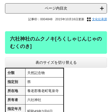
ページ内目次
記事ID：0004848
2015年10月16日更新
文化伝承課
六社神社のムクノキ[ろくしゃじんじゃの
むくのき]
表のサイズを切り替える
分類
天然記念物
指定別
県
所在地
養老郡養老町竜泉寺
所有者
六社神社
指定年月
昭和49年3月6日