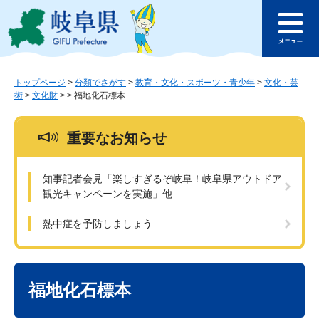
ペ
メ
このページの本文へ
ー
ニ
メ
ジ
ュ
ニ
の
ー
ュ
先
を
ー
頭
飛
トップページ
>
分類でさがす
>
教育・文化・スポーツ・青少年
>
文化・芸
術
>
文化財
>
>
福地化石標本
で
ば
す
し
。
て
重要なお知らせ
本
文
へ
知事記者会見「楽しすぎるぞ岐阜！岐阜県アウトドア
観光キャンペーンを実施」他
熱中症を予防しましょう
本
文
福地化石標本