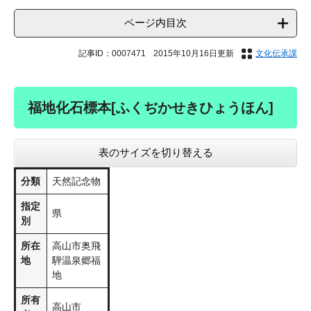
ページ内目次
記事ID：0007471
2015年10月16日更新
文化伝承課
福地化石標本[ふくぢかせきひょうほん]
表のサイズを切り替える
分類
天然記念物
指定
県
別
所在
高山市奥飛
地
騨温泉郷福
地
所有
高山市