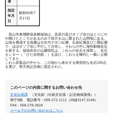
者
指定
昭和50年7
年月
月17日
日
高山市奥飛騨温泉郷福地は、高原川及びオソブ谷のほとりにや
や開けたところがあるのみで四方を山に囲まれた山間地にある。
山地を構成する地層は古生代デボン紀層、石炭紀層及び二畳紀層
で、ほぼオソブ谷に平行して分布し、それらの中に海性動物化石
を産する。福地在住の山腰悟氏は、これらの化石を採取し、化石
センター（「ひだ自然館」）を設け、これらを陳列し一般に公開
してきた。
これら収集品の中から、この地から産出する典型的な化石100点
を選び、県天然記念物に指定された。
このページの内容に関するお問い合わせ先
文化伝承課
（文化財（伝統文化係・記念物保護係））
県庁9階
電話番号：058-272-1111（内線3147,3148）
FAX：058-278-2824
メールでのお問い合わせはこちら