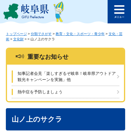
ペ
メ
このページの本文へ
ー
ニ
メ
ジ
ュ
ニ
の
ー
ュ
先
を
ー
頭
飛
トップページ
>
分類でさがす
>
教育・文化・スポーツ・青少年
>
文化・芸
術
>
文化財
>
>
山ノ上のサクラ
で
ば
す
し
。
て
重要なお知らせ
本
文
へ
知事記者会見「楽しすぎるぞ岐阜！岐阜県アウトドア
観光キャンペーンを実施」他
熱中症を予防しましょう
本
文
山ノ上のサクラ