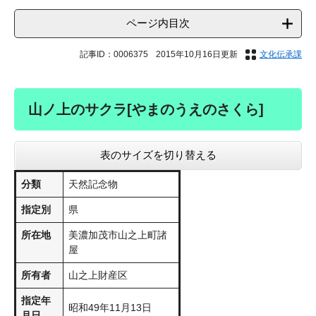
ページ内目次
記事ID：0006375
2015年10月16日更新
文化伝承課
山ノ上のサクラ[やまのうえのさくら]
表のサイズを切り替える
分類
天然記念物
指定別
県
所在地
美濃加茂市山之上町諸
屋
所有者
山之上財産区
指定年
昭和49年11月13日
月日