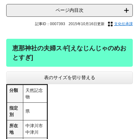
ページ内目次
記事ID：0007393
2015年10月16日更新
文化伝承課
恵那神社の夫婦スギ[えなじんじゃのめお
とすぎ]
表のサイズを切り替える
分類
天然記念
物
指定
県
別
所在
中津川市
地
中津川