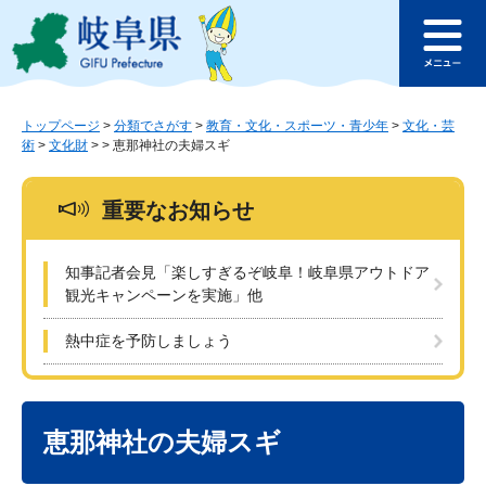
ペ
メ
このページの本文へ
ー
ニ
メ
ジ
ュ
ニ
の
ー
ュ
先
を
ー
頭
飛
トップページ
>
分類でさがす
>
教育・文化・スポーツ・青少年
>
文化・芸
術
>
文化財
>
>
恵那神社の夫婦スギ
で
ば
す
し
。
て
重要なお知らせ
本
文
へ
知事記者会見「楽しすぎるぞ岐阜！岐阜県アウトドア
観光キャンペーンを実施」他
熱中症を予防しましょう
本
文
恵那神社の夫婦スギ