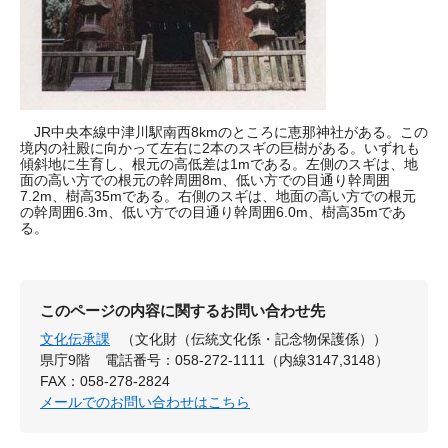
JR中央本線中津川駅南西8kmのところに恵那神社がある。この
境内の社殿に向かって左右に2本のスギの巨樹がある。いずれも
傾斜地に生育し、根元の高低差は1mである。左側のスギは、地
面の高い方での根元の幹周囲8m、低い方での目通り幹周囲
7.2m、樹高35mである。右側のスギは、地面の高い方での根元
の幹周囲6.3m、低い方での目通り幹周囲6.0m、樹高35mであ
る。
このページの内容に関するお問い合わせ先
文化伝承課
（文化財（伝統文化係・記念物保護係））
県庁9階
電話番号：058-272-1111（内線3147,3148）
FAX：058-278-2824
メールでのお問い合わせはこちら