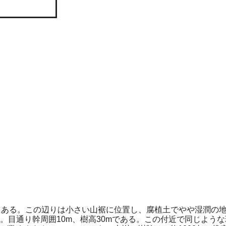
にある。この辺りは小さい山裾に位置し、腐植土でやや湿潤の
。目通り幹周囲10m、樹高30mである。この付近で同じよう