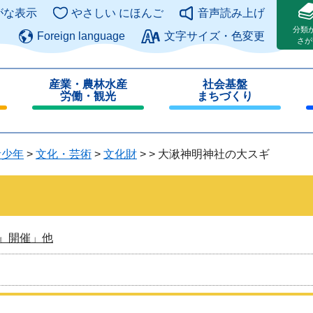
このページの本文へ
がな表示
やさしい にほんご
音声読み上げ
分類
Foreign language
文字サイズ・色変更
さが
産業・農林水産
社会基盤
労働・観光
まちづくり
閉
閉
じ
じ
る
る
青少年
>
文化・芸術
>
文化財
>
>
大湫神明神社の大スギ
』開催」他