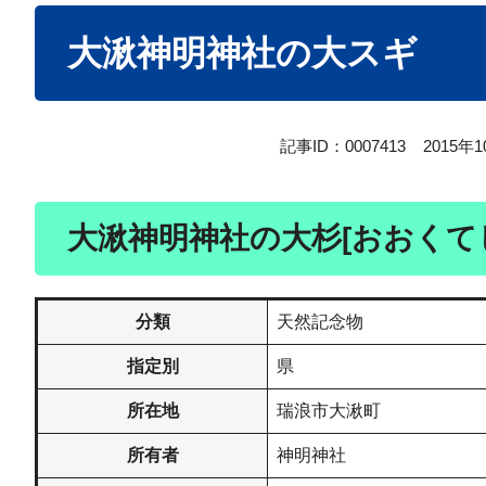
本
大湫神明神社の大スギ
文
記事ID：0007413
2015年
大湫神明神社の大杉[おおくて
分類
天然記念物
指定別
県
所在地
瑞浪市大湫町
所有者
神明神社