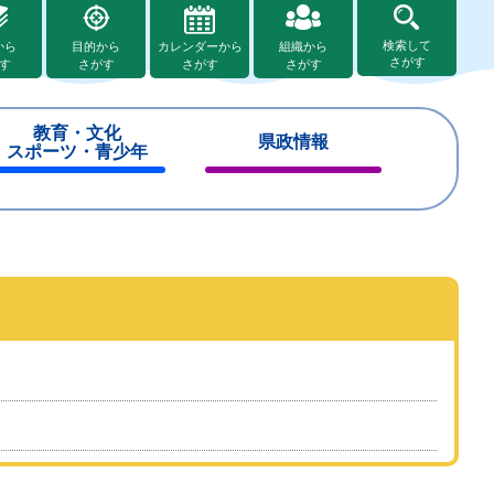
検索して
から
目的から
カレンダーから
組織から
さがす
す
さがす
さがす
さがす
教育・文化
県政情報
スポーツ・青少年
閉
閉
じ
じ
る
る