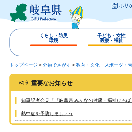
ペ
メ
ふり
ー
ニ
ジ
ュ
の
ー
先
を
くらし・防災
子ども・女性
頭
飛
環境
医療・福祉
で
ば
閉
閉
す
し
じ
じ
。
て
る
る
トップページ
>
分類でさがす
>
教育・文化・スポーツ・
本
文
へ
重要なお知らせ
知事記者会見「『岐阜県 みんなの健康・福祉ひろば
熱中症を予防しましょう