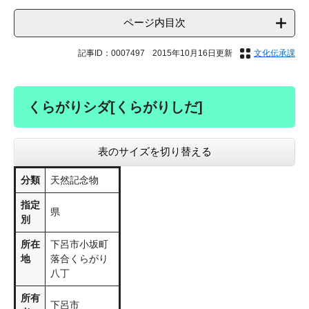
ページ内目次
記事ID：0007497
2015年10月16日更新
文化伝承課
くらがりシダ[くらがりしだ]
表のサイズを切り替える
分類
天然記念物
指定
県
別
所在
下呂市小坂町
地
落合くらがり
八丁
所有
下呂市