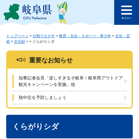
ペ
メ
このページの本文へ
ー
ニ
メ
ジ
ュ
ニ
の
ー
ュ
先
を
ー
頭
飛
トップページ
>
分類でさがす
>
教育・文化・スポーツ・青少年
>
文化・芸
術
>
文化財
>
>
くらがりシダ
で
ば
す
し
。
て
重要なお知らせ
本
文
へ
知事記者会見「楽しすぎるぞ岐阜！岐阜県アウトドア
観光キャンペーンを実施」他
熱中症を予防しましょう
本
文
くらがりシダ