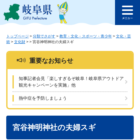
ペ
メ
このページの本文へ
ー
ニ
メ
ジ
ュ
ニ
の
ー
ュ
先
を
ー
頭
飛
トップページ
>
分類でさがす
>
教育・文化・スポーツ・青少年
>
文化・芸
術
>
文化財
>
>
宮谷神明神社の夫婦スギ
で
ば
す
し
。
て
重要なお知らせ
本
文
へ
知事記者会見「楽しすぎるぞ岐阜！岐阜県アウトドア
観光キャンペーンを実施」他
熱中症を予防しましょう
本
文
宮谷神明神社の夫婦スギ