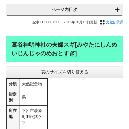
ページ内目次
記事ID：0007500
2015年10月16日更新
文化伝承課
宮谷神明神社の夫婦スギ[みやたにしんめ
いじんじゃのめおとすぎ]
表のサイズを切り替える
分類
天然記念物
指定
県
別
所在
下呂市萩原
地
町羽根猪ケ
平