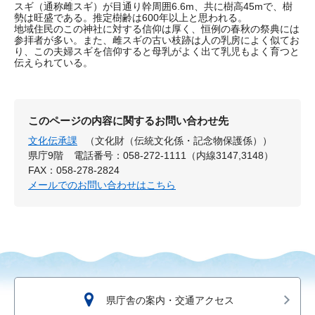
スギ（通称雌スギ）が目通り幹周囲6.6m、共に樹高45mで、樹
勢は旺盛である。推定樹齢は600年以上と思われる。
地域住民のこの神社に対する信仰は厚く、恒例の春秋の祭典には
参拝者が多い。また、雌スギの古い枝跡は人の乳房によく似てお
り、この夫婦スギを信仰すると母乳がよく出て乳児もよく育つと
伝えられている。
このページの内容に関するお問い合わせ先
文化伝承課
（文化財（伝統文化係・記念物保護係））
県庁9階
電話番号：058-272-1111（内線3147,3148）
FAX：058-278-2824
メールでのお問い合わせはこちら
県庁舎の案内・交通アクセス