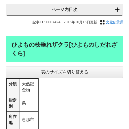
ページ内目次
記事ID：0007424
2015年10月16日更新
文化伝承課
ひよもの枝垂れザクラ[ひよものしだれざ
くら]
表のサイズを切り替える
分類
天然記
念物
指定
県
別
所在
恵那市
地