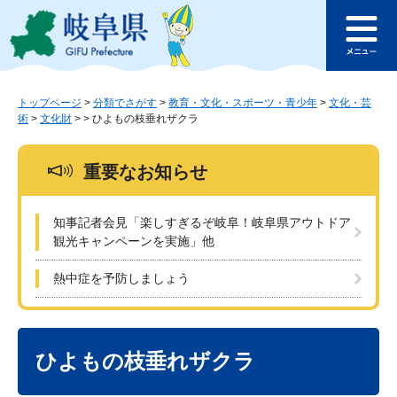
ペ
メ
このページの本文へ
ー
ニ
メ
ジ
ュ
ニ
の
ー
ュ
先
を
ー
頭
飛
トップページ
>
分類でさがす
>
教育・文化・スポーツ・青少年
>
文化・芸
術
>
文化財
>
>
ひよもの枝垂れザクラ
で
ば
す
し
。
て
重要なお知らせ
本
文
へ
知事記者会見「楽しすぎるぞ岐阜！岐阜県アウトドア
観光キャンペーンを実施」他
熱中症を予防しましょう
本
文
ひよもの枝垂れザクラ