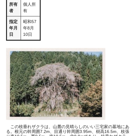
所有
個人所
者
有
指定
昭和57
年月
年8月
日
10日
この枝垂れザクラは、山麓の見晴らしのいい三宅家の墓地にあ
る。根元の幹周囲7.2m、目通り幹周囲3.95m、樹高16.5m、枝張