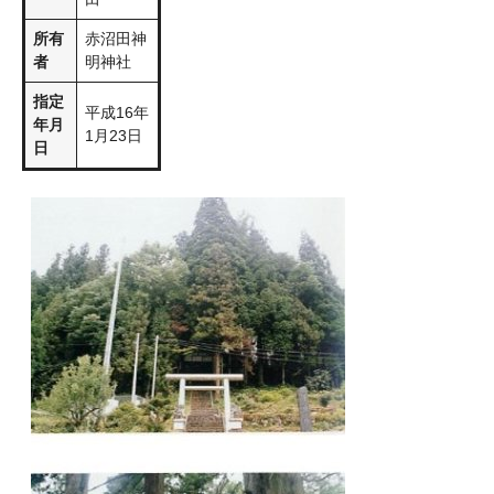
所有
赤沼田神
者
明神社
指定
平成16年
年月
1月23日
日