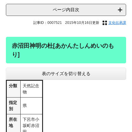
ページ内目次
記事ID：0007521
2015年10月16日更新
文化伝承課
赤沼田神明の杜[あかんたしんめいのも
り]
表のサイズを切り替える
分類
天然記念
物
指定
県
別
所在
下呂市小
地
坂町赤沼
田