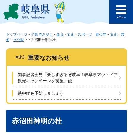
ペ
メ
このページの本文へ
ー
ニ
メ
ジ
ュ
ニ
の
ー
ュ
先
を
ー
頭
飛
トップページ
>
分類でさがす
>
教育・文化・スポーツ・青少年
>
文化・芸
術
>
文化財
>
>
赤沼田神明の杜
で
ば
す
し
。
て
重要なお知らせ
本
文
へ
知事記者会見「楽しすぎるぞ岐阜！岐阜県アウトドア
観光キャンペーンを実施」他
熱中症を予防しましょう
本
文
赤沼田神明の杜