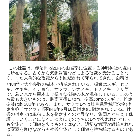
この社叢は、赤沼田地区内の山裾部に位置する神明神社の境内
に所在する。古くから気象災害などによる改変を受けることな
く、また人為的な改変からも回避されて守られてきた。面積は
2
740m
で大小多数の樹木で構成されている。樹種はスギ、ヒノ
キ、ケヤキ、イチョウ、サクラ、シナノキ、トチノキ、クリ等
で、若い木から巨木まで様々な樹齢の木が混在している。このう
ち最も大きいものは、胸高直径1.78m、樹高38mのスギで、推定
樹齢は約500年である。また、サクラ1本は岐阜県天然記念物(指
定名称「サクラ」:昭和46年6月18日指定)に指定されている。社
叢の指定では単独に木を指定するのと異なり、集団ととらえて保
護していくことになる。ゆえにそのうちの1本が失われたとして
も全体として価値を失うものではない。適切な管理が継続されれ
ば変遷を遂げながらも社叢全体として価値を持ち続けるものであ
る。