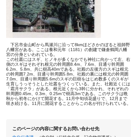
下呂市金山町から馬瀬川に沿って8kmほどさかのぼると祖師野
八幡宮がある。ここは養和元年（1181）の創建で鎌倉鶴岡八幡
宮の分身といわれている。
この社叢にはスギ、ヒノキが多くなかでも神社に向かって左、右
側のスギはそれぞれ根元の幹周囲8.4m、7.6m、目通り幹周囲
6.2m、5.8m、共に樹高40mである。社殿の左後方のスギは根元
の幹周囲7.2m、目通り幹周囲5.8m、社殿の裏には根元の幹周囲
7.0m、目通り幹周囲5.6mのスギの巨樹をはじめ数多くのスギが
生育しうっそうとした社叢をつくっている。また、社殿近くには
「霜月サクラ」がある。根元近くから3幹に分かれ、それぞれの
幹周囲0.45m、0.3m、0.25mで樹高3mである。このサクラは晩
秋から初冬にかけて開花する。11月中旬頃花盛りで、12月まで
咲き続ける。11月に開花することからこの名が付けられている。
このページの内容に関するお問い合わせ先