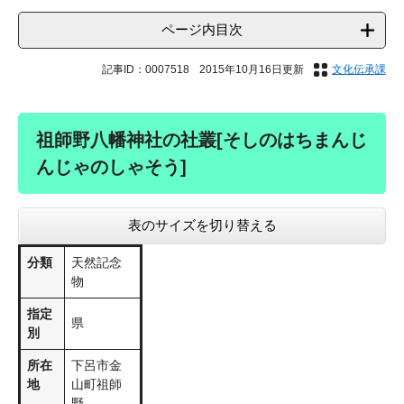
ページ内目次
記事ID：0007518
2015年10月16日更新
文化伝承課
祖師野八幡神社の社叢[そしのはちまんじ
んじゃのしゃそう]
表のサイズを切り替える
分類
天然記念
物
指定
県
別
所在
下呂市金
地
山町祖師
野