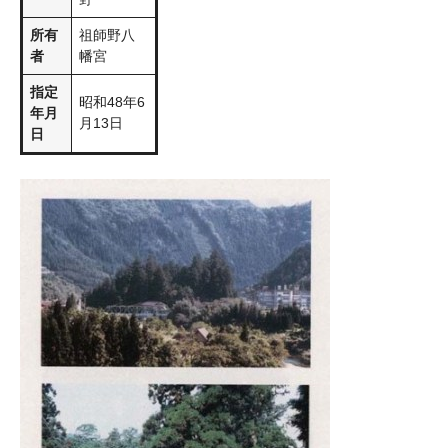
所有
祖師野八
者
幡宮
指定
昭和48年6
年月
月13日
日