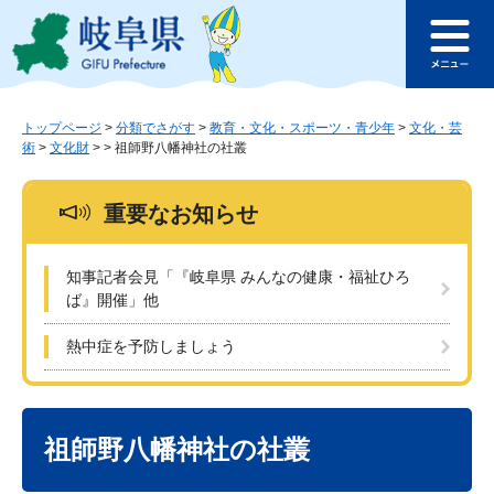
ペ
メ
このページの本文へ
ー
ニ
メ
ジ
ュ
ニ
の
ー
ュ
先
を
ー
頭
飛
トップページ
>
分類でさがす
>
教育・文化・スポーツ・青少年
>
文化・芸
術
>
文化財
>
>
祖師野八幡神社の社叢
で
ば
す
し
。
て
重要なお知らせ
本
文
へ
知事記者会見「『岐阜県 みんなの健康・福祉ひろ
ば』開催」他
熱中症を予防しましょう
本
文
祖師野八幡神社の社叢